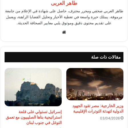
طاهر العربى
طاهر العربي صحفي ومحرر محترف، حاصل على شهادة في الإعلام من جامعة
مرموقة، يمتلك خبرة واسعة في تغطية الأخبار وتحليل القضايا الراهنة، ويعمل
على تقديم محتوى دقيق وموثوق يلبي معايير الصحافة الحديثة.
موقع
الويب
مقالات ذات صلة
وزير الخارجية: مصر تقود الجهود
الدولية لتهدئة التوترات الإقليمية
إسرائيل تستولي على قلعة
استراتيجية بناها الصليبيون مع تعمق
03/04/2026
التوغل في جنوب لبنان