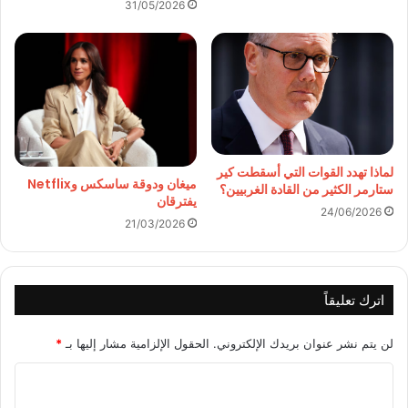
31/05/2026
لماذا تهدد القوات التي أسقطت كير
ميغان ودوقة ساسكس وNetflix
ستارمر الكثير من القادة الغربيين؟
يفترقان
24/06/2026
21/03/2026
اترك تعليقاً
لن يتم نشر عنوان بريدك الإلكتروني.
الحقول الإلزامية مشار إليها بـ
*
ا
ل