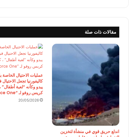
مقالات ذات صلة
عمليات الاحتيال الخاصة با
كاليفورنيا تجعل الاحتيال 
يبدو وكأنه “لعبة أطفال” ،
كريس روفو لـ “Pod Force One”
20/05/2026
اندلع حريق قوي في منشأة لتخزين