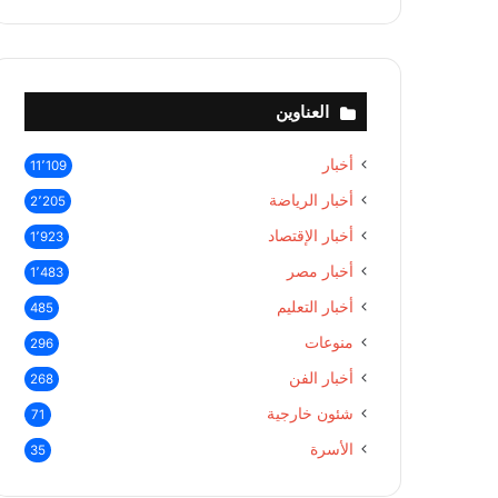
العناوين
أخبار
11٬109
أخبار الرياضة
2٬205
أخبار الإقتصاد
1٬923
أخبار مصر
1٬483
أخبار التعليم
485
منوعات
296
أخبار الفن
268
شئون خارجية
71
الأسرة
35