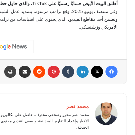
أطلق البيت الأبيض حسابًا رسميًا على TikTok، والذي حاول حظره سابقًا
وفي منتصف يونيو 2025، وقع ترامب مرسوما بتمديد عمل الشبكة الاجتماعية في الولايات المتحدة حتى 17 سبتمبر.
وتضمن أحد مقاطع الفيديو، الذي يحتوي على اقتباسات من ترامب
الأمريكي وزيلينسكي.
فيسبوك
X
لينكدإن
بينتيريست
مشاركة عبر البريد
طبا
محمد نصر
محمد نصر محرر وصحفي محترف، حاصل على بكالوريوس 
الأخبار وإعداد التقارير الميدانية، ويسعى لتقديم محت
الحديثة.