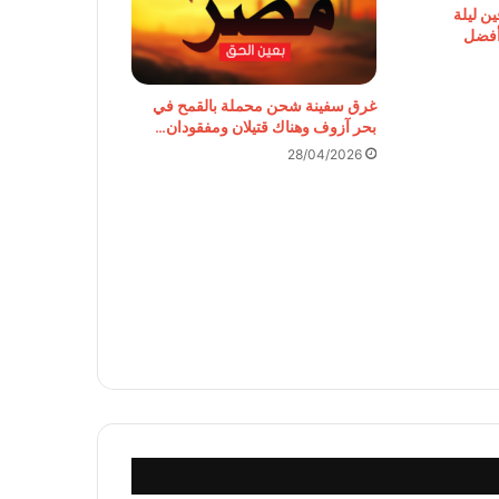
ن ليلة
 أفضل
غرق سفينة شحن محملة بالقمح في
بحر آزوف وهناك قتيلان ومفقودان…
28/04/2026