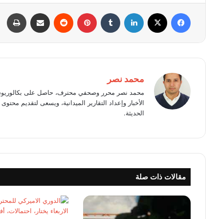
فيسبوك
X
لينكدإن
بينتيريست
مشاركة عبر البريد
طبا
محمد نصر
محمد نصر محرر وصحفي محترف، حاصل على بكالوريوس 
الأخبار وإعداد التقارير الميدانية، ويسعى لتقديم محت
الحديثة.
مقالات ذات صلة