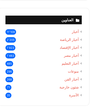
العناوين
أخبار
11٬109
أخبار الرياضة
2٬205
أخبار الإقتصاد
1٬923
أخبار مصر
1٬483
أخبار التعليم
485
منوعات
296
أخبار الفن
268
شئون خارجية
71
الأسرة
35