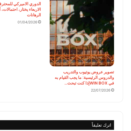
الدوري الاميركي للمحترفي
الاربعاء يختار، احتمالات،
الرهانات
01/04/2026
تصوير عروض يوتيوب والتدريب
والدروس الرئيسية: ما يجب القيام به
في WIN BOXإذا كنت تبحث…
22/07/2026
اترك تعليقاً