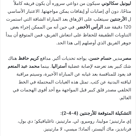
ليونيل سكالوني
سيكون من دواعي سروره أن يكون فريقه كاملاً
متاحًا، دون أي إصابات أو إيقافات يمكن مواجهتها. الاعتبار الأساسي
ل
الأرجنتين
سيتغلب على الإرهاق بعد المباراة الشاقة التي استمرت
120 دقيقة ضد
الرأس الأخضر
. في حين أنه من الممكن إجراء بعض
التناوبات الطفيفة للحفاظ على انتعاش الفريق، فمن المتوقع أن يبدأ
جوهر الفريق الذي أوصلهم إلى هذا الحد.
مصر
مدير,
حسام حسن
، يواجه تحديات أكبر. مدافع
كريم حافظ
هناك
شك كبير بعد تعرضه لإصابة عضلية
أستراليا
. بينما
محمد عبد المنعم
قد يعود للمنافسة بعد غيابه عن المباراة الأخيرة، وسيتم مراقبة
لياقته البدنية عن كثب. تمثل هذه الغيابات المحتملة في الخط
الخلفي مصدر قلق كبير قبل المواجهة مع أحد أقوى الهجمات في
العالم.
التشكيلة المتوقعة للأرجنتين (4-4-2):
إي مارتينيز؛ مولينا، روميرو، لي. مارتينيز، تاغليافيكو؛ دي بول،
فرنانديز، ماك أليستر، ألمادا؛ ميسي، لا مارتينيز.