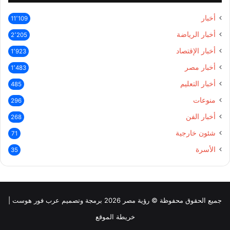
أخبار
11٬109
أخبار الرياضة
2٬205
أخبار الإقتصاد
1٬923
أخبار مصر
1٬483
أخبار التعليم
485
منوعات
296
أخبار الفن
268
شئون خارجية
71
الأسرة
35
جميع الحقوق محفوظة © رؤية مصر 2026 برمجة وتصميم عرب فور هوست |
خريطة الموقع