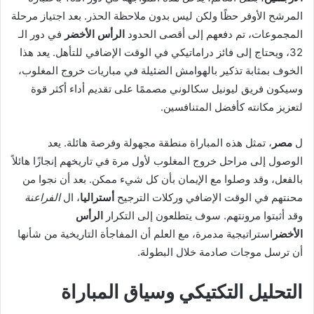
المرشح الأوفر حظًا ولكن ليس بدون ملاحظة الحذر. بعد اجتياز مرحلة
المجموعات، تم دفعهم إلى أقصى الحدود
الرأس الأخضر
في دور الـ
32، ويحتاج إلى فائز دراماتيكي في الوقت الإضافي للتأهل. يعد هذا
الخوف بمثابة تذكير بالهوامش الضئيلة في مباريات خروج المغلوب،
وسيكون فريق ليونيل سكالوني مصممًا على تقديم أداء أكثر قوة
لتعزيز مكانته كأفضل المتنافسين.
ل
مصر
، تمثل هذه المباراة منطقة مجهولة وفرصة هائلة. يعد
الوصول إلى مراحل خروج المغلوب لأول مرة في تاريخهم إنجازًا هائلاً
بالفعل، وقد وصلوا مع الإيمان بأن كل شيء ممكن. بعد أن نجوا من
محنتهم في الوقت الإضافي وركلات الترجيح
أستراليا
، ال
الفراعنة
وقد أثبتوا مرونتهم. سوف يتطلعون إلى التكرار
الرأس
الأخضر
استراتيجية مدمرة، مع العلم أن المفاجأة التاريخية من شأنها
أن ترسل موجات صادمة خلال البطولة.
التحليل التكتيكي وسياق المباراة