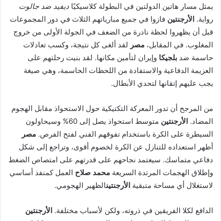
يمثل مسار هاتين الدولتين في البطولة كلاسيكيًا
ديفيد ضد جالوت
رواية.
الأرجنتين
فازوا في جميع مبارياتهم الثلاث في دور المجموعات
قبل أن يظهروا لحظة نادرة من الضعف في الجولة الأولى من خروج
المغلوب. في المقابل،
مصر
لقد ألغى كل نتيجة، وكسب تعادلات
حاسمة ضد
بلجيكا
وإيران لتأمين مكانها. لقد بنيت رحلتهم على
العزيمة الدفاعية والاستفادة من اللحظات الحاسمة، وهي صيغة
يجب عليهم إتقانها لتحدي الأبطال.
من المرجح أن تدور المعركة التكتيكية حول الاستحواذ مقابل الهجوم
المضاد.
الأرجنتين
متوسط ​​استحواذ يصل إلى 60% وسيحاولون
السيطرة على الكرة باستخدام تفوقهم الفني لفتح الفرص.
مصر
أظهر استعداده للتنازل عن الكرة لخصوم أقوى، وتراجع إلى شكل
دفاعي متماسك. سيعتمد نجاحهم على قدرتهم على امتصاص الضغط
وإطلاق الهجمات المرتدة السريعة
محمد صلاح
العمل كمنفذ أساسي
لاستغلال أي مساحة متبقية
الأرجنتين
الظهير الهجومي.
الدافع لكلا الفريقين في ذروته، ولكن لأسباب مختلفة.
الأرجنتين