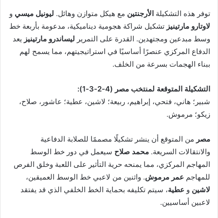
توفر هذه التشكيلة
الأرجنتين
مع هيكل متوازن وهائل.
ليونيل ميسي
و
لاوتارو مارتينيز
تشكيل شراكة هجومية ديناميكية، مدعومة بأربعة خط
وسط مبدعين ومجتهدين. القدرة على التمرير
ليساندرو مارتينيز
يعد
الدفاع المركزي عنصرًا أساسيًا في استراتيجيتهم، مما يسمح لهم
ببناء الهجمات بسرعة من الخلف.
التشكيلة المتوقعة لمنتخب مصر (4-2-3-1):
شبير؛ هاني، فتحي، إبراهيم، ربيعة؛ لاشين، عطية؛ عاشور، صلاح،
زيكو؛ مرموش.
مصر
من المتوقع أن ينشر تشكيلًا مصممًا للصلابة الدفاعية
والانتقالات السريعة.
محمد صلاح
سيعمل في دور خط الوسط
المهاجم المركزي، مما يمنحه حرية التأثير على اللعبة وخلق الفرص
للمهاجم
عمر مرموش
. واثنين من لاعبي خط الوسط العميقين،
لاشين
و
عطية
، سيتم تكليفه بحماية الخط الخلفي الذي قد يفتقد
لاعبين أساسيين.