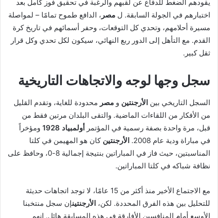
يقودهم الضغط للدفاع عن لقبهم والرغبة في تحقيق فوز كامل بعد
اختبارهم في الجولة السابقة. ل
مصر
، الدافع طموح تمامًا – لمواصلة
مسيرة أحلامهم، وتحدي كل التوقعات، وحفر أسمائهم في تاريخ كرة
القدم. مع التأهل إلى الدور ربع النهائي، سيكون لكل تحدي وكل قرار
ثقل كبير.
سجل وجها لوجه والاتجاهات التاريخية
السجل التاريخي بين
الأرجنتين
و
مصر
محدودة للغاية، وتقدم القليل
من الأفكار من اللقاءات الماضية. والتقى البلدان مرتين فقط من
قبل، مرة واحدة بصفة رسمية في المؤتمر
أولمبياد 1928
ومؤخراً
في مباراة ودية عام 2008.
الأرجنتين
كان هو المهيمن في كلتا
المناسبتين، حيث فاز في المباراتين بنتيجة إجمالية 8-0، وحافظ على
نظافة شباكه في كلتا المباراتين.
مع الاجتماع الأخير منذ أكثر من 15 عامًا، لا توجد اتجاهات حديثة
للتحليل بين هذه الفرق المحددة. لكن،
الأرجنتين
إن سجل منتخبنا
الأوسع أمام المنافسين الأفارقة في هذه المسابقة هائل. إنهم