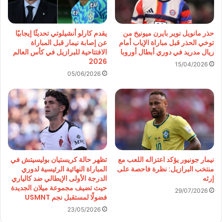
حذر مانويل نوير بايرن ميونيخ من
يقدم كارلو أنشيلوتي تحديثًا إيجابيًا
توخي الحذر قبل مباراة الإياب أمام
عن إصابة نيمار قبل المباراة
ريال مدريد في دوري أبطال أوروبا
الافتتاحية للبرازيل في كأس العالم
2026
15/04/2026
05/06/2026
نيمار جونيور يؤكد اعتزاله اللعب مع
تظهر حالة كريستيان بوليسيتش في
منتخب البرازيل: نظرة فاحصة على
المباراة النهائية الرئيسية لدوري
إرثه
الدرجة الأولى الإيطالي ضد كالياري
حيث تضيف مجموعة ميلان الجديدة
29/07/2026
فضولًا لمستقبل نجم USMNT
23/05/2026