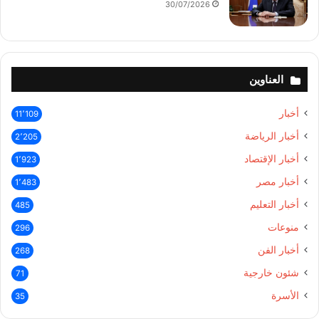
30/07/2026
العناوين
أخبار
11٬109
أخبار الرياضة
2٬205
أخبار الإقتصاد
1٬923
أخبار مصر
1٬483
أخبار التعليم
485
منوعات
296
أخبار الفن
268
شئون خارجية
71
الأسرة
35