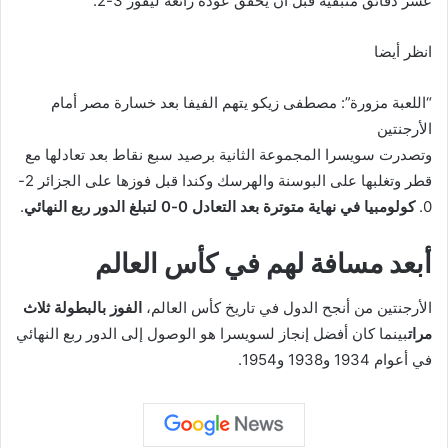
عشر دقائق متبقية قبل أن يحقق عودة رائعة ليفوز 3-2.
انظر أيضا
“اللعبة مزورة”: مصطفى زيكو يتهم الفيفا بعد خسارة مصر أمام
الأرجنتين
وتصدرت سويسرا المجموعة الثانية برصيد سبع نقاط بعد تعادلها مع
قطر وتغلبها على البوسنة والهرسك وكندا قبل فوزها على الجزائر 2-
0.
كولومبيا في نهاية متوترة بعد التعادل 0-0 لتبلغ الدور ربع النهائي
.
أبعد مسافة لهم في كأس العالم
الأرجنتين من أنجح الدول في تاريخ كأس العالم،
الفوز بالبطولة ثلاث
مرات
بينما كان أفضل إنجاز لسويسرا هو الوصول إلى الدور ربع النهائي
في أعوام 1934 و1938 و1954.