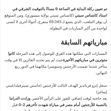
تم تعيين ركلة البداية في الساعة 9 مساءً بالتوقيت الشرقي في
استاد كانساس سيتي
(كانساس سيتي بولاية ميسوري). ومن المتوقع
أن يوفر الملعب، الذي يتسع لـ 69.045 متفرج، أجواءً أخرى لا تُنسى
لواحدة من أكبر المباريات في البطولة.
مبارياتهم السابقة
المسارات التي سلكتها هذه الفرق للوصول إلى هذه المرحلة
كانوا
متوترين في مبارياتهم الأخيرة
حيث لم يتم تحديد الفائزين إلا في وقت
متأخر عندما ضمنت الأرجنتين وسويسرا مكانهما في الدور ربع
النهائي.
سجل إنزو فرنانديز الهدف الثالث للأرجنتين (جاستن سيترفيلد/غيتي
إيماجز)
بعد حاجته لوقت إضافي للفوز على الرأس الأخضر.
وزادت الدراما
بالنسبة للأرجنتين أمام مصر في مباراة شهدت تأخرهم 2-0
قبل