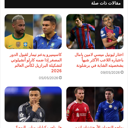
مقالات ذات صلة
اختار ليونيل ميسي لامين يامال
كاسيميرو يدعم نيمار لقبول الدور
باعتباره اللاعب الأكثر شبهاً
المصغر إذا ضمه كارلو أنشيلوتي
بشخصيته الشابة في برشلونة
لتشكيلة البرازيل لكأس العالم
2026
09/05/2026
05/05/2026
يواجه النجمان الأرجنتينيان إنزو
هل يلعب كيليان مبابي اليوم؟