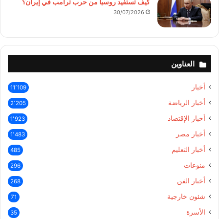
كيف تستفيد روسيا من حرب ترامب في إيران؟
30/07/2026
العناوين
أخبار
11٬109
أخبار الرياضة
2٬205
أخبار الإقتصاد
1٬923
أخبار مصر
1٬483
أخبار التعليم
485
منوعات
296
أخبار الفن
268
شئون خارجية
71
الأسرة
35