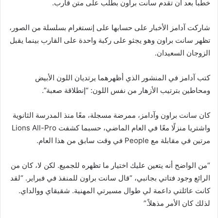
خطبا بعد أن تقدم سانت براون بطلب على متن قارب.
شاركت آدامز الأخبار على حسابها على إنستغرام بسلسلة من الصور،
تظهر سانت براون وهو يجثو على ركبة واحدة على القارب بينما يقبل
الزوجان السعيدان.
كتب آدامز في المنشور الذي أظهرهما يرتديان اللون الأبيض
ومحاطين بترتيب الأزهار من نفس اللون: “إنطلاقة صعبة”.
كان سانت براون وآدامز، ممرضة مسجلة، معًا منذ المدرسة الثانوية
واشتريا منزلًا معًا في العام الماضي، حسبما كشفت Lions All-Pro
مرتين في مقابلة مع People في وقت سابق من هذا العام.
“من الواضح أنه يتعين عليك اختيار ما تظهره للجميع. لكن لا، كان من
الرائع وجود فتاتي بجانبي، “قال سانت براون للمنفذ في فبراير. “لقد
كانت عائلتي داعمة لي طوال مسيرتي المهنية. شقيقاي ووالداي.
لذلك كان الأمر مذهلاً.”