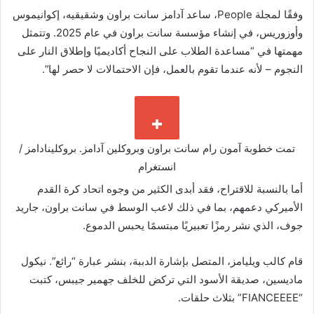
وفقًا لمجلة People، ساعد آدامز سانت براون وشقيقيه، إكوانيموس
وأوزوريس، في إنشاء مؤسسة سانت براون في عام 2025. وتتمثل
مهمتها في “مساعدة الطلاب على النجاح أكاديميًا وإطلاق النار على
النجوم – لأنه عندما تقوم بالعمل، فإن الاحتمالات لا حصر لها”.
تمت خطوبة آمون رام سانت براون وبروكلين آدامز.
بروكلينادامز /
انستغرام
أما بالنسبة للاقتراح، فقد أبدى الكثير من وجوه اتحاد كرة القدم
الأميركي دعمهم، بما في ذلك لاعب الوسط في سانت براون، جاريد
جوف، الذي نشر رمزًا تعبيريًا مبتسمًا يحبس الدموع.
قام كالب ويليامز، المتصل بإشارة الدببة، بنشر عبارة “رائع”. نيكول
ماديسين، صديقة الأسود التي تركض للخلف جهمير جيبس، كتبت
“FIANCEEEE” بثلاث حلقات.