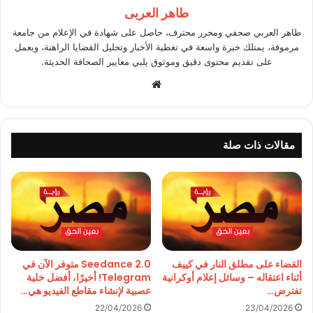
طاهر العربى
طاهر العربي صحفي ومحرر محترف، حاصل على شهادة في الإعلام من جامعة
مرموقة، يمتلك خبرة واسعة في تغطية الأخبار وتحليل القضايا الراهنة، ويعمل
على تقديم محتوى دقيق وموثوق يلبي معايير الصحافة الحديثة.
موقع
الويب
مقالات ذات صلة
القضاء على مطلق النار في كييف
Seedance 2.0 متوفر الآن في
أثناء اعتقاله – وسائل إعلام أوكرانية
Telegram! أخيرًا، أفضل خلية
تفترض…
عصبية لإنشاء مقاطع الفيديو هي…
22/04/2026
23/04/2026