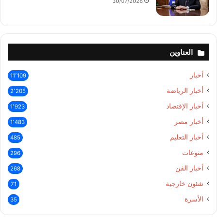
30/07/2026
العناوين
أخبار
11٬109
أخبار الرياضة
2٬205
أخبار الإقتصاد
1٬923
أخبار مصر
1٬483
أخبار التعليم
485
منوعات
296
أخبار الفن
268
شئون خارجية
71
الأسرة
35