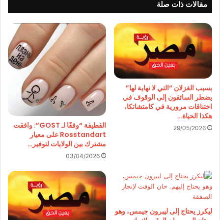
مقالات ذات صلة
بسبب الغزلان “التي لا نهاية لها”
يضطر السائقون إلى الوقوف في
اختناقات مرورية في كامتشاتكا،
هكذا الحياة…
القطيفة “وفقًا لـ GOST”: وافقت
29/05/2026
Rosstandart على معيار
مشترك بين الولايات لتوفير…
03/04/2026
ليكرز يحتاج إلى ليبرون جيمس، وهو