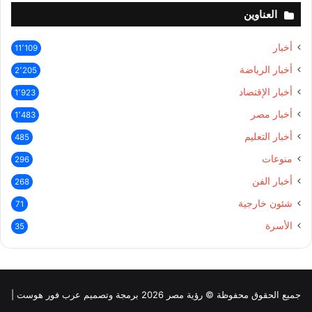
العناوين
أخبار
11٬109
أخبار الرياضة
2٬205
أخبار الإقتصاد
1٬923
أخبار مصر
1٬483
أخبار التعليم
485
منوعات
296
أخبار الفن
268
شئون خارجية
71
الأسرة
35
جميع الحقوق محفوظة © رؤية مصر 2026 برمجة وتصميم عرب فور هوست |