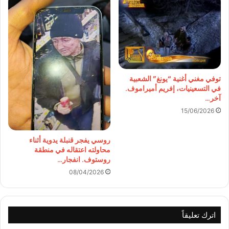
توفي مغني أغنية “يونغ” الشعبية
في التسعينيات، إفريم أميراموف.
آخر…
15/06/2026
روسي يفجر قنبلة يدوية أثناء
محاولته اعتقاله في منطقة
روستوف. انفجار…
08/04/2026
اترك تعليقاً