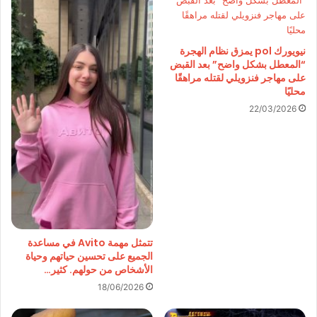
نيويورك pol يمزق نظام الهجرة
“المعطل بشكل واضح” بعد القبض
على مهاجر فنزويلي لقتله مراهقًا
محليًا
22/03/2026
تتمثل مهمة Avito في مساعدة
الجميع على تحسين حياتهم وحياة
الأشخاص من حولهم. كثير…
18/06/2026