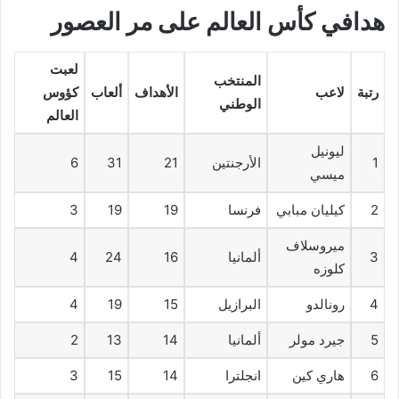
هدافي كأس العالم على مر العصور
لعبت
المنتخب
رتبة
لاعب
الأهداف
ألعاب
كؤوس
الوطني
العالم
ليونيل
1
الأرجنتين
21
31
6
ميسي
2
كيليان مبابي
فرنسا
19
19
3
ميروسلاف
3
ألمانيا
16
24
4
كلوزه
4
رونالدو
البرازيل
15
19
4
5
جيرد مولر
ألمانيا
14
13
2
6
هاري كين
انجلترا
14
15
3