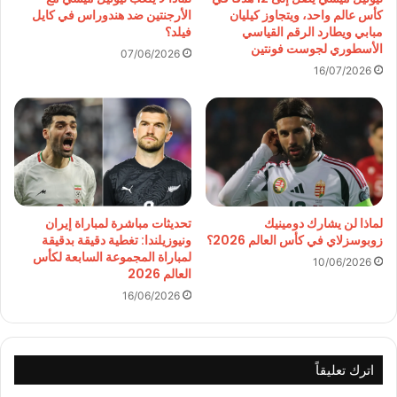
كأس عالم واحد، ويتجاوز كيليان
الأرجنتين ضد هندوراس في كايل
مبابي ويطارد الرقم القياسي
فيلد؟
الأسطوري لجوست فونتين
07/06/2026
16/07/2026
لماذا لن يشارك دومينيك
تحديثات مباشرة لمباراة إيران
زوبوسزلاي في كأس العالم 2026؟
ونيوزيلندا: تغطية دقيقة بدقيقة
لمباراة المجموعة السابعة لكأس
10/06/2026
العالم 2026
16/06/2026
اترك تعليقاً