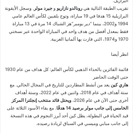
البرازيل.
تقريب الطبقة التالية هي
رونالدو نازاريو
و
جيرد مولر
. وسجل الأيقونة
البرازيلية 15 هدفا في 19 مباراة، وتوج بلقبين لكأس العالم عامي
1994 و2002، بينما “
دير بومبر
“هز الشباك 14 مرة في 13 مباراة
فقط بمعدل أفضل من هدف واحد في المباراة الواحدة عبر نسختي
1970 و1974، التي فازت بها ألمانيا الغربية.
انظر أيضا
قائمة الفائزين بالحذاء الذهبي لكأس العالم: كل هداف من عام 1930
حتى الوقت الحاضر
هاري كين
يعد من أنشط المطاردين للتاريخ في المجال الحالي. مع
ستة أهداف في عام 2018، واثنين في عام 2022، وستة أهداف
أخرى حتى الآن في عام 2026،
ويحتل قائد منتخب إنجلترا المركز
الخامس إلى جانب مولر برصيد 14 هدفًا
. مع بقاء الأسود الثلاثة على
قيد الحياة في البطولة، يظل كين أحد أبرز النجوم في هذه النسخة
إلى جانب مبابي وميسي في السباق لزيادة رصيده.