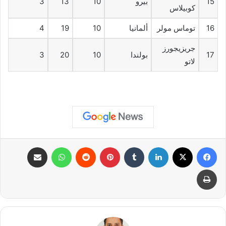
15
بيرو
10
13
3
كوبيلاس
16
توماس مولر
ألمانيا
10
19
4
جريزيجورز
17
بولندا
10
20
3
لاتو
فيسبوك
X
لينكدإن
بينتيريست
واتساب
مشاركة عبر البريد
طباعة