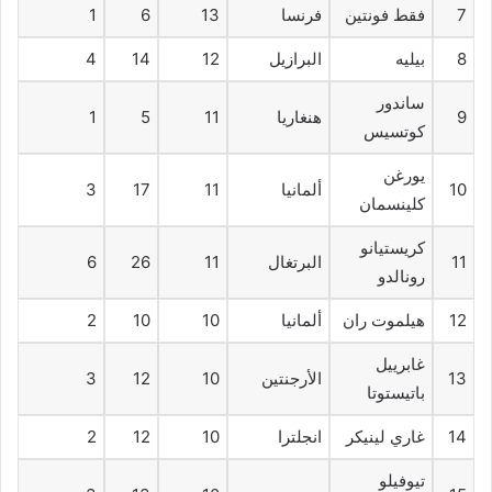
7
فقط فونتين
فرنسا
13
6
1
8
بيليه
البرازيل
12
14
4
ساندور
9
هنغاريا
11
5
1
كوتسيس
يورغن
10
ألمانيا
11
17
3
كلينسمان
كريستيانو
11
البرتغال
11
26
6
رونالدو
12
هيلموت ران
ألمانيا
10
10
2
غابرييل
13
الأرجنتين
10
12
3
باتيستوتا
14
غاري لينيكر
انجلترا
10
12
2
تيوفيلو