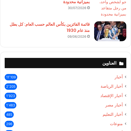
بميزانية محدودة
30/07/2026
قائمة الفائزين بكأس العالم حسب العام: كل بطل
منذ عام 1930
09/06/2026
العناوين
أخبار
11٬109
أخبار الرياضة
2٬205
أخبار الإقتصاد
1٬923
أخبار مصر
1٬483
أخبار التعليم
485
منوعات
296