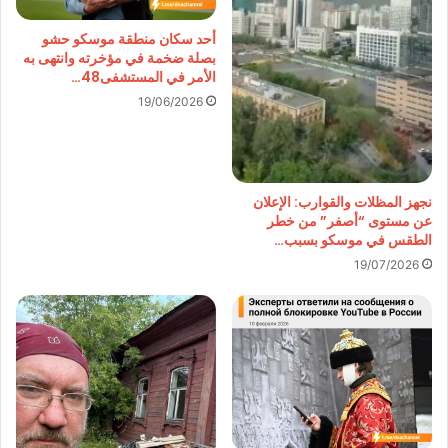
أحد سكان منطقة موسكو حشو
بصلة ضخمة في مؤخرته وانتهى به
الأمر في المستشفى48…
19/06/2026
نجهز المظلات والقوارب: الإعلان
عن مستوى “أصفر” من خطر
الطقس في موسكو بسبب…
19/07/2026