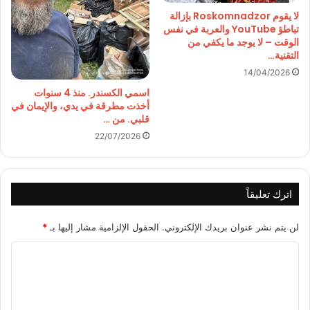
لا يقوم Roskomnadzor بإزالة
تباطؤ YouTube والعربة في نفس
الوقت – لا يوجد ما يكفي من
التقنية…
14/04/2026
اسمي الكسندر. منذ 4 سنوات
أخذت مطرقة في يدي، والإيمان في
قلبي. من …
22/07/2026
اترك تعليقاً
لن يتم نشر عنوان بريدك الإلكتروني.
الحقول الإلزامية مشار إليها بـ
*
ا
ل
ت