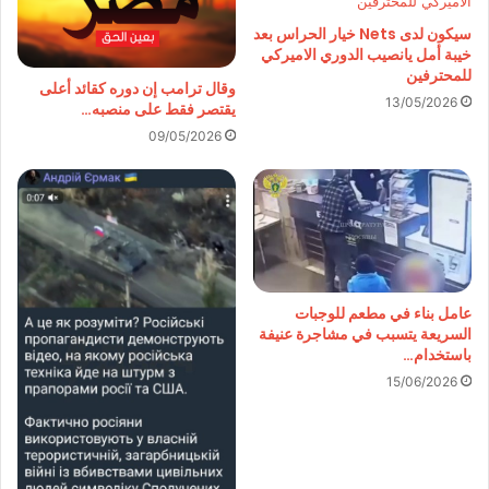
سيكون لدى Nets خيار الحراس بعد
خيبة أمل يانصيب الدوري الاميركي
للمحترفين
وقال ترامب إن دوره كقائد أعلى
13/05/2026
يقتصر فقط على منصبه…
09/05/2026
عامل بناء في مطعم للوجبات
السريعة يتسبب في مشاجرة عنيفة
باستخدام…
15/06/2026