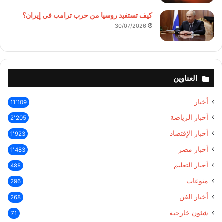
كيف تستفيد روسيا من حرب ترامب في إيران؟
30/07/2026
العناوين
أخبار
11٬109
أخبار الرياضة
2٬205
أخبار الإقتصاد
1٬923
أخبار مصر
1٬483
أخبار التعليم
485
منوعات
296
أخبار الفن
268
شئون خارجية
71