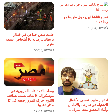
تمزح ناتاشا ليون حول طردها من
رحلة دلتا
16/04/2026
حادث طعن جماعي في قطار
بريطاني: إصابة 10 أشخاص، تسعة
منهم
05/06/2026
وصلت الاختناقات المرورية في
موسكو إلى 9 نقاط بسبب تساقط
احتجاز طبيب نفسي للأطفال
الثلوج. حركة المرور صعبة في كل
للاشتباه في تحرشه بالأطفال –
مكان تقريبا.
وأثناء التحقيق معه اعترف…
19/04/2026