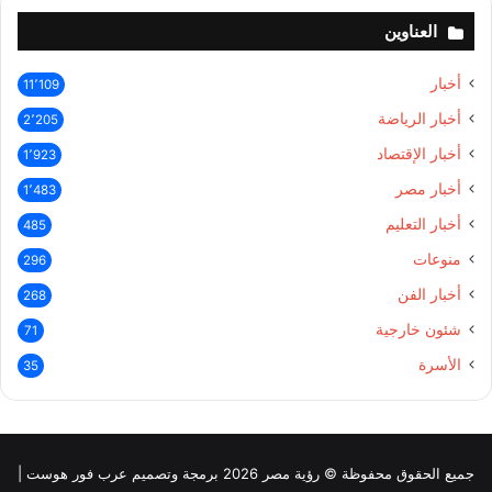
العناوين
أخبار
11٬109
أخبار الرياضة
2٬205
أخبار الإقتصاد
1٬923
أخبار مصر
1٬483
أخبار التعليم
485
منوعات
296
أخبار الفن
268
شئون خارجية
71
الأسرة
35
جميع الحقوق محفوظة © رؤية مصر 2026 برمجة وتصميم عرب فور هوست |