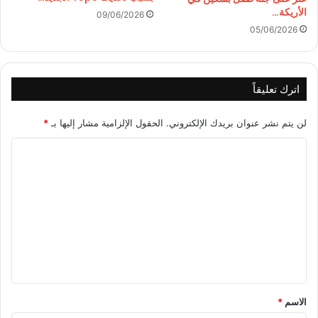
الأريكة…
09/06/2026
05/06/2026
اترك تعليقاً
لن يتم نشر عنوان بريدك الإلكتروني.
الحقول الإلزامية مشار إليها بـ
*
ا
ل
ت
ع
ل
ي
ق
*
الاسم
*