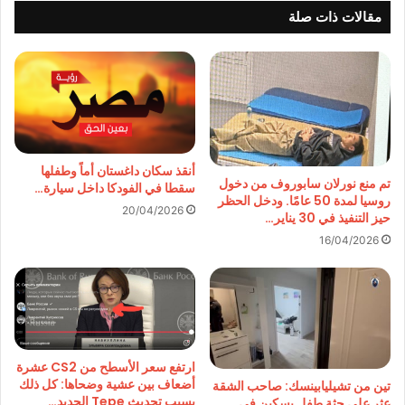
مقالات ذات صلة
أنقذ سكان داغستان أماً وطفلها
تم منع نورلان سابوروف من دخول
سقطا في الفودكا داخل سيارة…
روسيا لمدة 50 عامًا. ودخل الحظر
20/04/2026
حيز التنفيذ في 30 يناير…
16/04/2026
ارتفع سعر الأسطح من CS2 عشرة
أضعاف بين عشية وضحاها: كل ذلك
تين من تشيليابينسك: صاحب الشقة
بسبب تحديث Tepe الجديد…
عثر على جثة طفل بسكين في