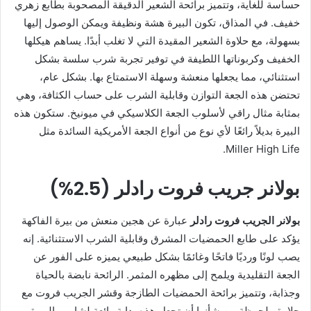
حساسة للغاية، وتتميز برائحة الشعير الدقيقة المصحوبة بطابع زهري
خفيف. في المذاق، تكون البيرة هشة ونظيفة ويمكن الوصول إليها
بسهولة، مع حلاوة الشعير المقيدة التي لا تغلب أبدًا. يساهم هيكلها
الخفيف وكربوناتها اللطيفة في توفير تجربة شرب سلسة بشكل
استثنائي، مما يجعلها منعشة وسهلة الاستمتاع بها. بشكل عام،
تحتضن هذه الجعة التوازن وقابلية الشرب على حساب الكثافة، وهي
بمثابة مثال راقي لأسلوب الجعة الكلاسيكي في ميونيخ. ستكون هذه
البيرة بديلاً رائعًا لأي نوع من أنواع الجعة الأمريكية السائدة مثل
Miller High Life.
بولانر جريب فروت رادلر (2.5%)
بولانر الجريب فروت رادلر
عبارة عن هجين منعش من بيرة الفاكهة
يؤكد على طابع الحمضيات المشرق وقابلية الشرب الاستثنائية. إنه
يصب لونًا ورديًا فاتحًا وغائمًا بشكل طبيعي يميزه على الفور عن
الجعة التقليدية ويلمح إلى مظهره المثمر. الرائحة نابضة بالحياة
وجذابة، وتتميز برائحة الحمضيات الطازجة وقشر الجريب فروت مع
حلاوة ملحوظة من شأنها أن تجعل هذه بداية رائعة لشاربي البيرة