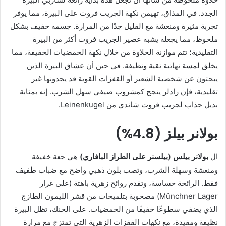
الجدد. في المذاق، تهيمن نكهة الجريب فروت على البيرة، مما يوفر
تجربة مثيرة ومنعشة مع القليل جدًا من المرارة. جسمه خفيف بشكل
ملحوظ، مما يجعله يشبه عصير الجريب فروت أكثر من البيرة
التقليدية؛ تتم موازنة الحلاوة من خلال نكهة الحمضيات الخفيفة، مما
يخلق لمسة نهائية نقية ونظيفة. في حين أن عشاق البيرة الذين
يبحثون عن شخصية الشعير أو القفزات القوية قد يجدونها غير
تقليدية، فإن رادلر ينجح كمشروب صيفي سهل الشرب. إنه بمثابة
بديل جذاب لجريب فروت شاندي من Leinenkugel.
بولانر بيلز (4.8%)
ال
بولانر بيلس (بيلسنر على الطراز البافاري)
هي جعة خفيفة
ومنعشة وسهلة الشرب، وتصب بلون ذهبي واضح مع ضباب طفيف
فقط. الرائحة حساسة، وتقدم روائح زهرية باهتة (على غرار
Münchner Lager) مصحوبة بتلميحات من قشر الليمون الطازج
الذي يضفي سطوعًا خفيفًا من الحمضيات. على الحنك، تظل البيرة
نظيفة ومقيدة، مع نكهات القفزات الزهرية التي تمتزج مع مرارة