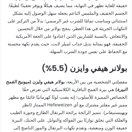
خفيفة للغاية تظهر في النهاية، مما يضيف هيكلًا ويوفر تعقيدًا لطيفًا.
الجسم الخفيف والملمس الناعم يجعله سهل الوصول إليه بشكل
استثنائي ومناسب تمامًا للشرب غير الرسمي؛ بدلاً من التركيز على
النكهات الجريئة في هذا العطر، ينجح بولانر من خلال التحسين
والانتعاش. بالنسبة للشاربين الذين اعتادوا على الجعة الأمريكية
الخفيفة، فهو بمثابة بديل جذاب لميلر لايت، حيث يقدم نكهة محسنة
مع الحفاظ على نفس جودة الشرب السهلة.
بولانر هيفي وايزن (5.5%)
مفضلتي الشخصية من بين الأربعة،
بولانر هيفي وايزن (
ميونيخ القمح
البيرة
)
هي بيرة القمح البافارية الكلاسيكية التي تعرض حقًا
الخصائص المميزة للأسلوب؛ إنه يصب لونًا كهرمانيًا غائمًا مع مظهر
مميز غير مفلتر مشترك مع أي Hefeweizen الممتاز (انظر
ويهينستيفانر
). تتميز الرائحة برائحة البرتقال الطازج وجوزة الطيب
والعلكة التي تخلق توازنًا بين الفواكه والتوابل. على الحنك، البيرة
خفيفة الوزن ومنعشة، وتقدم نكهات البرتقال والموز الناضج إلى