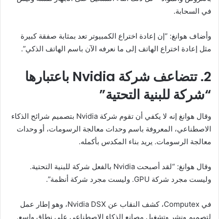
في السحابة.
وأضاف هوانغ: “إن إعادة اختراع الكمبيوتر تعد بمثابة صفقة كبيرة
مثل إعادة اختراع الهاتف إلى ما نعرفه الآن باسم الهاتف الذكي”.
2. تتضاعف شركة Nvidia باعتبارها
“شركة للبنية التحتية”
وقال هوانغ إنه لا يكفي أن تقوم شركة Nvidia بتصميم شرائح الذكاء
الاصطناعي، المعروفة باسم وحدات معالجة الرسومات، أو وحدات
معالجة الرسومات. يريد بناء المكدس بأكمله.
وقال هوانغ: “لقد أصبحت Nvidia بالفعل شركة للبنية التحتية.
وليست مجرد شركة GPU. وليست مجرد شركة أنظمة”.
في Computex، كشف النقاب عن Nvidia DSX، وهو إطار عمل
لتصميم ونشر وتشغيل مصانع الذكاء الاصطناعي على نطاق واسع.