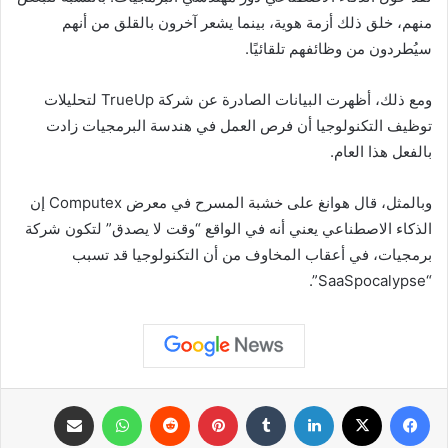
منهم، خلق ذلك أزمة هوية، بينما يشعر آخرون بالقلق من أنهم
سيُطردون من وظائفهم تلقائيًا.
ومع ذلك، أظهرت البيانات الصادرة عن شركة TrueUp لتحليلات
توظيف التكنولوجيا أن فرص العمل في هندسة البرمجيات زادت
بالفعل هذا العام.
وبالمثل، قال هوانغ على خشبة المسرح في معرض Computex إن
الذكاء الاصطناعي يعني أنه في الواقع “وقت لا يصدق” لتكون شركة
برمجيات، في أعقاب المخاوف من أن التكنولوجيا قد تسبب
“SaaSpocalypse”.
فيسبوك
X
لينكدإن
بينتيريست
واتساب
مشاركة عبر البريد