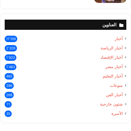
العناوين
أخبار
11٬109
أخبار الرياضة
2٬205
أخبار الإقتصاد
1٬923
أخبار مصر
1٬483
أخبار التعليم
485
منوعات
296
أخبار الفن
268
شئون خارجية
71
الأسرة
35