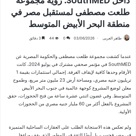
داخل SouthMED: رؤية مجموعة
طلعت مصطفى لمستقبل مصر في
منطقة البحر الأبيض المتوسط
طاهر العربى
03/06/2026
0
44
3 دقائق
عندما كشفت مجموعة طلعت مصطفى والحكومة المصرية عن
SouthMED في مؤتمر صحفي مشترك في يوليو 2024، كانت
الأرقام وحدها كافية لإيقاف الغرفة. إجمالي استثمارات بقيمة 1
تريليون جنيه مصري، ومساحة أرض 23 مليون متر مربع، وطموح
معلن لوضع المشروع كوجهة عالمية في جنوب البحر الأبيض
المتوسط. وفي غضون اثنتي عشرة ساعة من فتح الحجوزات، حقق
المشروع بالفعل أكثر من 60 مليار جنيه مصري من الحجوزات
الأولية.
ولم تعكس هذه الاستجابة الطلب على العقارات الساحلية المتميزة
في مصر فحسب، بل أيضًا الثقة في المطور الذي يقف وراءها.