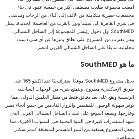
أمضت مجموعة طلعت مصطفى أكثر من خمسة عقود في بناء
مجتمعات حضرية متكاملة من الألف إلى الياء، من الرحاب ومدينتي
في شرق القاهرة إلى سيليا ونور بالقرب من العاصمة الجديدة. يمثل
SouthMED أول دخول رئيسي للمجموعة إلى الساحل الشمالي،
وهي تقترب من المشروع على نطاق يميزها عن أي شيء تمت
محاولته سابقًا على الساحل الشمالي الغربي لمصر.
ما هو SouthMED
يحتل مشروع SouthMED موقعًا استراتيجيًا عند الكيلو 165 على
طريق الإسكندرية مطروح، ويتمتع بقربه من الوجهات الساحلية
الرئيسية ويقع على بعد دقائق فقط من مطار العلمين الدولي، مما
يوفر سهولة الوصول للمقيمين والزوار القادمين من جميع أنحاء مصر
وخارجها. ويضعه الموقع على امتداد الساحل الشمالي الغربي الذي
شهد استثمارات كبيرة في البنية التحتية في السنوات الأخيرة، مما
يجعل المشروع يستفيد من النمو المستمر للمنطقة كممر سكني
وسياحي.