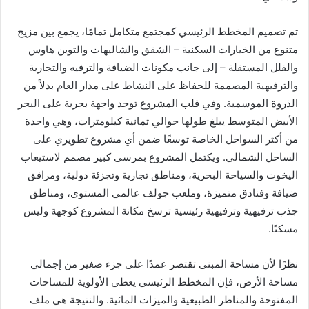
تم تصميم المخطط الرئيسي كمجتمع متكامل تمامًا، يجمع بين مزيج
متنوع من الخيارات السكنية – الشقق والشاليهات والتوين هاوس
والفلل المستقلة – إلى جانب مكونات الضيافة والترفيه والتجارية
والترفيهية المصممة للحفاظ على النشاط على مدار العام بدلاً من
الذروة الموسمية. وفي قلب المشروع توجد واجهة بحرية على البحر
الأبيض المتوسط ​​يبلغ طولها حوالي ثمانية كيلومترات، وهي واحدة
من أكثر السواحل الخاصة توسعًا ضمن أي مشروع تطويري على
الساحل الشمالي. ويكتمل المشروع بمرسى كبير مصمم لاستيعاب
اليخوت والسياحة البحرية، ومناطق تجارية وتجزئة دولية، ومرافق
ضيافة وفنادق متميزة، وملعب جولف عالمي المستوى، ومناطق
جذب ترفيهية وترفيهية رئيسية ترسخ مكانة المشروع كوجهة وليس
مسكنًا.
نظرًا لأن مساحة المبنى تقتصر عمدًا على جزء صغير من إجمالي
مساحة الأرض، فإن المخطط الرئيسي يعطي الأولوية للمساحات
المفتوحة والمناظر الطبيعية والميزات المائية. والنتيجة هي ملف