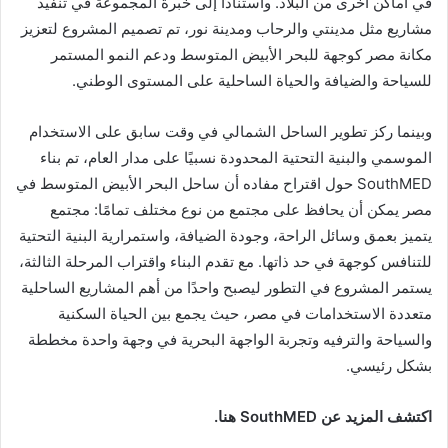
في أماكن أخرى من البلاد. واستنادًا إلى خبرة المجموعة في تنفيذ
مشاريع مثل مدينتي والرحاب ومدينة نور، تم تصميم المشروع لتعزيز
مكانة مصر كوجهة للبحر الأبيض المتوسط ​​ودعم النمو المستمر
للسياحة والضيافة والحياة الساحلية على المستوى الوطني.
وبينما ركز تطوير الساحل الشمالي في وقت سابق على الاستخدام
الموسمي والبنية التحتية المحدودة نسبيًا على مدار العام، تم بناء
SouthMED حول اقتراح مفاده أن ساحل البحر الأبيض المتوسط ​​في
مصر يمكن أن يحافظ على مجتمع من نوع مختلف تمامًا: مجتمع
يتميز بعمق وسائل الراحة، وجودة الضيافة، واستمرارية البنية التحتية
للتنافس كوجهة في حد ذاتها. مع تقدم البناء واقتراب المرحلة الثالثة،
يستمر المشروع في التطور ليصبح واحدًا من أهم المشاريع الساحلية
متعددة الاستخدامات في مصر، حيث يجمع بين الحياة السكنية
والسياحة والترفيه وتجربة الواجهة البحرية في وجهة واحدة مخططة
بشكل رئيسي.
اكتشف المزيد عن SouthMED هنا.