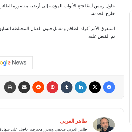
حاول رييس أيضًا فتح الأبواب المؤدية إلى أرضية مقصورة الطائ
خارج الخدمة.
استغرق الأمر أفراد الطاقم ومقاتل فنون القتال المختلطة السا
تم القبض عليه.
فيسبوك
X
لينكدإن
بينتيريست
مشاركة عبر البريد
طبا
طاهر العربى
طاهر العربي صحفي ومحرر محترف، حاصل على شهادة في