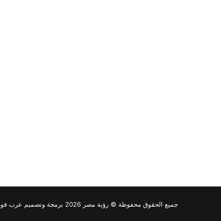
جميع الحقوق محفوظة © رؤية مصر 2026 برمجة وتصميم عرب فور هوست |