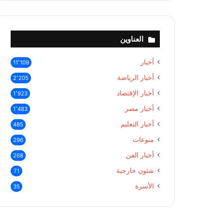
العناوين
أخبار
11٬109
أخبار الرياضة
2٬205
أخبار الإقتصاد
1٬923
أخبار مصر
1٬483
أخبار التعليم
485
منوعات
296
أخبار الفن
268
شئون خارجية
71
الأسرة
35