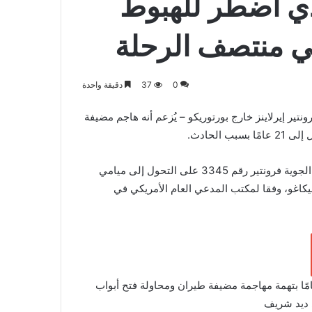
ذي اضطر للهبوط
في منتصف الرحلة
0
37
دقيقة واحدة
ير إيرلاينز خارج بورتوريكو – يُزعم أنه هاجم مضيفة
الحادث.
وأجبر خوان غابرييل رييس، 51 عاما، من شيكاغو، رحلة الخطوط الجوية فرونتير رقم 3345 على التحول إلى ميامي
شيكاغو، وفقا لمكتب المدعي العام الأمريكي في
 خوان غابرييل رييس عقوبة السجن لمدة تصل إلى 21 عامًا بتهمة مهاجمة مضيفة طيران ومحاولة فتح أبواب
ديد شريف