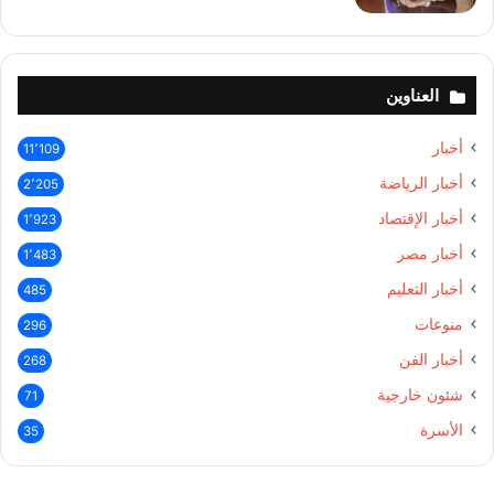
العناوين
أخبار
11٬109
أخبار الرياضة
2٬205
أخبار الإقتصاد
1٬923
أخبار مصر
1٬483
أخبار التعليم
485
منوعات
296
أخبار الفن
268
شئون خارجية
71
الأسرة
35