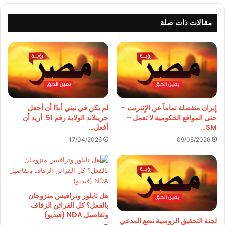
مقالات ذات صلة
إيران منفصلة تماماً عن الإنترنت –
لم يكن في نيتي أبدًا أن أجعل
حتى المواقع الحكومية لا تعمل –
جرينلاند الولاية رقم 51. أريد أن
SM…
أفعل…
17/04/2026
09/05/2026
هل تايلور وترافيس متزوجان
بالفعل؟ كل القرائن الزفاف
وتفاصيل NDA (فيديو)
لجنة التحقيق الروسية تضع المدعي