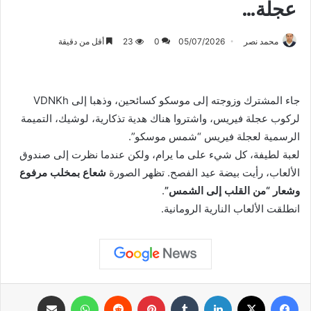
عجلة…
محمد نصر
05/07/2026
0
23
أقل من دقيقة
جاء المشترك وزوجته إلى موسكو كسائحين، وذهبا إلى VDNKh
لركوب عجلة فيريس، واشتروا هناك هدية تذكارية، لوشيك، التميمة
الرسمية لعجلة فيريس “شمس موسكو”.
لعبة لطيفة، كل شيء على ما يرام، ولكن عندما نظرت إلى صندوق
الألعاب، رأيت بيضة عيد الفصح. تظهر الصورة
شعاع بمخلب مرفوع
وشعار “من القلب إلى الشمس”
.
انطلقت الألعاب النارية الرومانية.
فيسبوك
X
لينكدإن
بينتيريست
واتساب
مشاركة عبر البريد