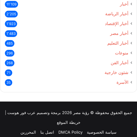
أخبار
11٬109
أخبار الرياضة
2٬205
أخبار الإقتصاد
1٬923
أخبار مصر
1٬483
أخبار التعليم
485
منوعات
296
أخبار الفن
268
شئون خارجية
71
الأسرة
35
جميع الحقوق محفوظة © رؤية مصر 2026 برمجة وتصميم عرب فور هوست |
خريطة الموقع
سياسة الخصوصية
DMCA Policy
اتصل بنا
المحررين