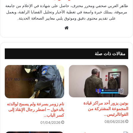
طاهر العربي صحفي ومحرر محترف، حاصل على شهادة في الإعلام من جامعة
مرموقة، يمتلك خبرة واسعة في تغطية الأخبار وتحليل القضايا الراهنة، ويعمل
على تقديم محتوى دقيق وموثوق يلبي معايير الصحافة الحديثة.
موقع
الويب
مقالات ذات صلة
بوتين يزور أحد مراكز قيادة
نام زومر بسرعة ولم يسمح لوالدته
المجموعة المشتركة من
بالدخول – اضطر رجال الإنقاذ إلى
القواتالرئيس…
كسر الباب…
08/06/2026
01/04/2026