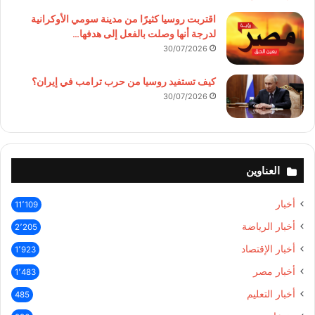
اقتربت روسيا كثيرًا من مدينة سومي الأوكرانية
لدرجة أنها وصلت بالفعل إلى هدفها…
30/07/2026
كيف تستفيد روسيا من حرب ترامب في إيران؟
30/07/2026
العناوين
أخبار
11٬109
أخبار الرياضة
2٬205
أخبار الإقتصاد
1٬923
أخبار مصر
1٬483
أخبار التعليم
485