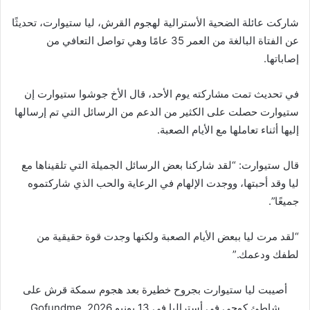
شاركت عائلة الضحية الأسترالية لهجوم القرش، ليا ستيوارت، تحديثًا
عن الفتاة البالغة من العمر 35 عامًا وهي تواصل التعافي من
إصاباتها.
في تحديث تمت مشاركته يوم الأحد، قال الأخ جوشوا ستيوارت إن
ستيوارت حصلت على الكثير من الدعم من الرسائل التي تم إرسالها
إليها أثناء تعاملها مع الأيام الصعبة.
قال ستيوارت: “لقد شاركنا بعض الرسائل الجميلة التي تلقيناها مع
ليا وقد أحبتها، ووجدت الإلهام في الرعاية والحب الذي شاركتموه
جميعًا”.
“لقد مرت ليا ببعض الأيام الصعبة ولكنها وجدت قوة حقيقية من
لطفك ودعمك.”
أصيبت ليا ستيوارت بجروح خطيرة بعد هجوم سمكة قرش على
شاطئ كوجي في أستراليا في 13 يونيو 2026.
Gofundme