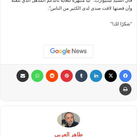
قال السيد ستيوارت: “ليا منبهرة للغاية بالدعم المذهل الذي تلقته
وأن قصتها لاقت صدى لدى الكثير من الناس”.
“شكرًا لك!”
فيسبوك
X
لينكدإن
بينتيريست
واتساب
مشاركة عبر البريد
طباعة
طاهر العربى