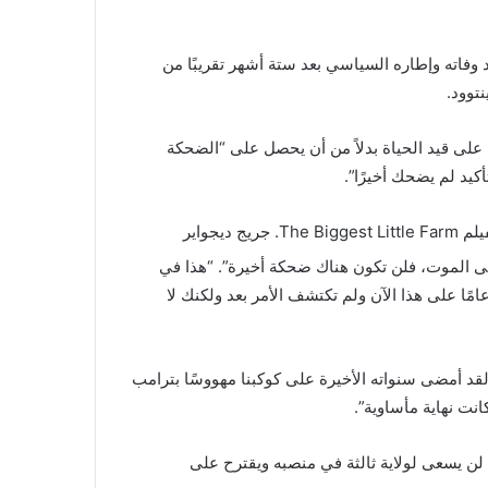
وفاته وإطاره السياسي بعد ستة أشهر تقريبًا من
توود.
على قيد الحياة بدلاً من أن يحصل على “الضحكة
أكيد لم يضحك أخيرًا”.
The .
جريج ديجواير
 الموت، فلن تكون هناك ضحكة أخيرة”. “هذا في
ساس أمر سيء بقدر ما يمكن أن يحدث. أعلم أننا قد مررنا 11 عامًا على هذا الآن ولم تكتشف الأمر بعد ولكنك لا
 ابنهما. لقد أمضى سنواته الأخيرة على كوكبنا مهووسًا بترامب
نت نهاية مأساوية”.
نه لن يسعى لولاية ثالثة في منصبه ويقترح على