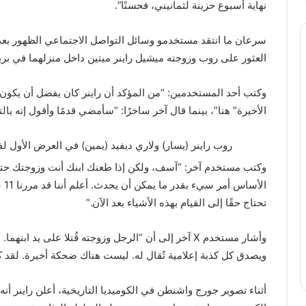
نهاية أسبوع حزينة لثمانيني، فحسنًا”.
سرعان ما انتقد مستخدمو وسائل التواصل الاجتماعي الظهور بعد 
العثور على روب وزوجته ميشيل راينر ميتين داخل منزلهما في برين
وكتب أحد المستخدمين: “من المؤكد أن راينر كان يفضل أن يكون 
الأخيرة” هنا”، بينما قال آخر ساخرًا: “سأمضي قدمًا وأقول إنه بالت
روب راينر (يسار) ولاري ديفيد (يمين) في العرض الأول لفيلم Biggest Little Farm
وكتب مستخدم آخر: “آسف، ولكن إذا طعنك ابنك أنت وزوجتك حتى
الأ
تحتاج حقًا إلى القيام بهذه الأشياء بعد الآن.”
وأشار مستخدم X آخر إلى أن “الرجل وزوجته قُتلا على يد
ويصدق كل كذبة إعلامية تُقال له. ليست هناك ضحكة أخيرة. لقد كا
أثناء تصوير جورج واشنطن في الكوميديا ​​التاريخية، أعلن راينر أ