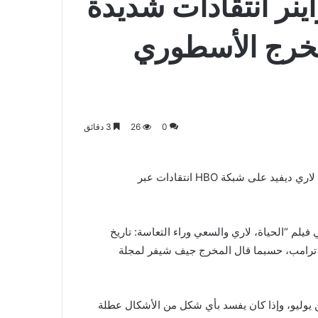
اينر انتقادات شديدة
المخرج الأسطوري
0
26
3 دقائق
أثار ظهور روب راينر الأخير على الشاشة في أحدث فيلم كوميدي لاري ديفيد على شبكة HBO انتقادات عبر
 فيلم “الحياة، لاري والسعي وراء التعاسة: تاريخ
نالد ترامب، حسبما قال المخرج جيف شيفر لمجلة
 يوليو، وإذا كان يفسد بأي شكل من الأشكال عطلة