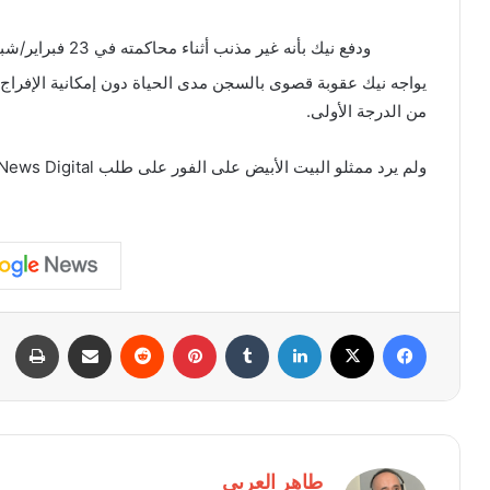
ودفع نيك بأنه غير مذنب أثناء محاكمته في 23 فبراير/شباط.
يواجه نيك عقوبة قصوى بالسجن مدى الحياة دون إمكانية الإفراج ا
من الدرجة الأولى.
ولم يرد ممثلو البيت الأبيض على الفور على طلب Fox News Digital للتعليق على ظهور راينر.
فيسبوك
X
لينكدإن
بينتيريست
مشاركة عبر البريد
طبا
طاهر العربى