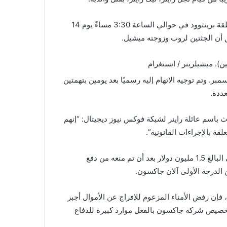
استجاب مسؤولو إدارة الإطفاء في لوس أنجلوس لمنزل في منطقة برينتوود في حوالي الساعة 3:30 مساءً يوم 14
أن الجثتين لروب وزوجته ميشيل.
ين).
ميشيلرينر / انستغرام
ما أصبح نيك شخصًا محل اهتمام وتم احتجازه ليلة 14 ديسمبر. وتم توجيه الاتهام إليه رسميًا بعد يومين بتهمتين
ددة.
اير. وقال متحدث باسم عائلة راينر لشبكة فوكس نيوز ديجيتال: “إنهم
لقة بالإجراءات القانونية”.
في الشهر الماضي، طالب نيك بالوصول إلى صندوقه الاستئماني البالغ 1.5 مليون دولار بعد أن تم منعه من دفع
لدرجة الأولى آلان جاكسون.
وفقًا لوثائق المحكمة التي حصلت عليها قناة Fox News Digital، فإن رفض الأمناء المزعوم للإفراج عن الأموال أجبر
تخصيص شركة جاكسون بالفعل موارد كبيرة للدفاع