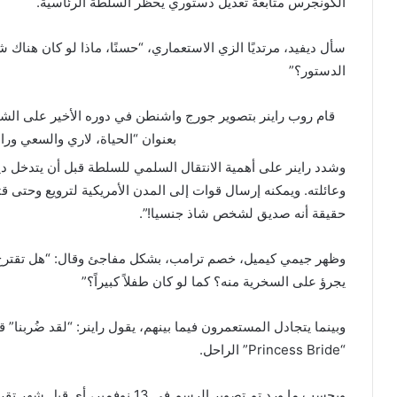
الكونجرس متابعة تعديل دستوري يحظر السلطة الرئاسية.
سأل ديفيد، مرتديًا الزي الاستعماري، “حسنًا، ماذا لو كان ه
الدستور؟”
بعنوان “الحياة، لاري والسعي وراء
وشدد راينر على أهمية الانتقال السلمي للسلطة قبل أن يتدخل ديفي
وعائلته. ويمكنه إرسال قوات إلى المدن الأمريكية لترويع وحتى ق
حقيقة أنه صديق لشخص شاذ جنسيا!”.
وظهر جيمي كيميل، خصم ترامب، بشكل مفاجئ وقال: “هل تقتر
يجرؤ على السخرية منه؟ كما لو كان طفلاً كبيراً؟”
“Princess Bride” الراحل.
وبحسب ما ورد تم تصوير الرسم في 13 نوفمبر، أي قبل شهر تقريبًا من قيام نجل راينر، نيك راينر، بقتل والديه.