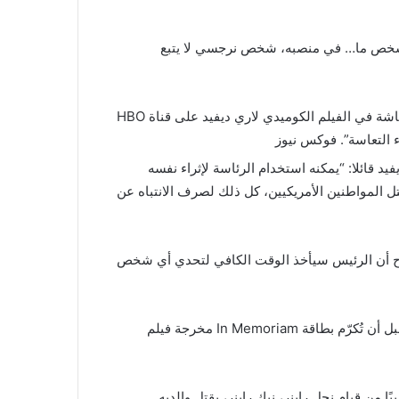
ناك شخص ما… في منصبه، شخص نرجسي لا يتبع
قام روب راينر بتصوير جورج واشنطن في دوره الأخير على الشاشة في الفيلم الكوميدي لاري ديفيد على قناة HBO
 التعاسة”.
فوكس نيوز
د قائلا: “يمكنه استخدام الرئاسة لإثراء نفسه
تل المواطنين الأمريكيين، كل ذلك لصرف الانتباه عن
ح أن الرئيس سيأخذ الوقت الكافي لتحدي أي شخص
وبينما يتجادل المستعمرون فيما بينهم، يقول راينر: “لقد ضُربنا” قبل أن تُكرّم بطاقة In Memoriam مخرجة فيلم