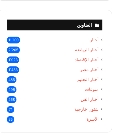
العناوين
أخبار
11٬109
أخبار الرياضة
2٬205
أخبار الإقتصاد
1٬923
أخبار مصر
1٬483
أخبار التعليم
485
منوعات
296
أخبار الفن
268
شئون خارجية
71
الأسرة
35