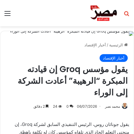
بحث عن
الق
الرئيسية
/
أخبار الإقتصاد
أخبار الإقتصاد
يقول مؤسس Groq إن قيادته
المبكرة “الرهيبة” أعادت الشركة
إلى الوراء
محمد نصر
06/07/2026
0
24
2 دقائق
يقول جوناثان روس، الرئيس التنفيذي السابق لشركة Groq، إن
منحنى التعلم الحاد الذي تلقاه كمؤسس كان له تكلفة باهظة.