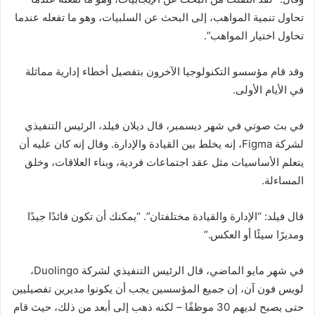
تحاول تنمية المواهب، إلى البحث عن السلبيات، وهو ما تفعله عندما
تحاول اختيار المواهب”.
وقد قام مؤسسو التكنولوجيا الآخرون بتفصيل أخطاء إدارية مماثلة
في الأيام الأولى.
في بث صوتي في شهر ديسمبر، قال ديلان فيلد، الرئيس التنفيذي
لشركة Figma، إنه يخلط بين القيادة والإدارة. وقال إنه كان عليه أن
يتعلم الأساسيات مثل عقد اجتماعات فردية، وبناء العلاقات، وخلق
المساءلة.
قال فيلد: “الإدارة والقيادة مختلفتان”. “يمكنك أن تكون قائدًا جيدًا
ومديرًا سيئًا أو العكس.”
في شهر مايو الماضي، قال الرئيس التنفيذي لشركة Duolingo،
لويس فون آن، إن جميع المؤسسين يجب أن يكونوا مديرين تفصيليين
حتى يصبح لديهم 30 موظفًا – لكنه ذهب إلى أبعد من ذلك، حيث قام