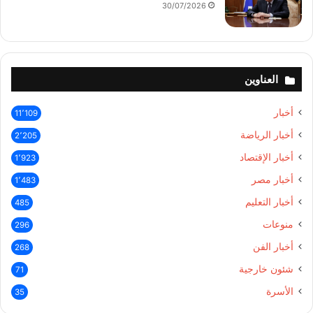
30/07/2026
العناوين
أخبار
11٬109
أخبار الرياضة
2٬205
أخبار الإقتصاد
1٬923
أخبار مصر
1٬483
أخبار التعليم
485
منوعات
296
أخبار الفن
268
شئون خارجية
71
الأسرة
35