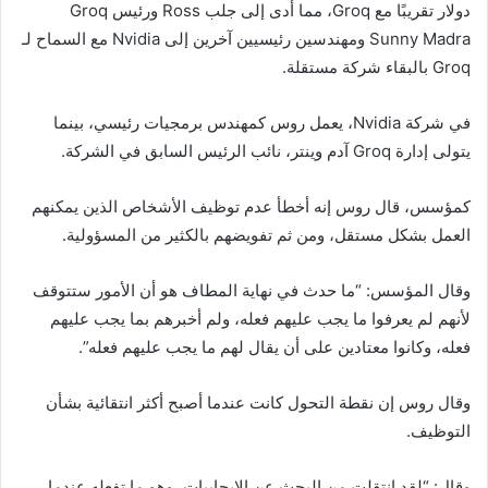
دولار تقريبًا مع Groq، مما أدى إلى جلب Ross ورئيس Groq
Sunny Madra ومهندسين رئيسيين آخرين إلى Nvidia مع السماح لـ
Groq بالبقاء شركة مستقلة.
في شركة Nvidia، يعمل روس كمهندس برمجيات رئيسي، بينما
يتولى إدارة Groq آدم وينتر، نائب الرئيس السابق في الشركة.
كمؤسس، قال روس إنه أخطأ
عدم توظيف الأشخاص الذين يمكنهم
العمل بشكل مستقل، ومن ثم تفويضهم بالكثير من المسؤولية.
وقال المؤسس: “ما حدث في نهاية المطاف هو أن الأمور ستتوقف
لأنهم لم يعرفوا ما يجب عليهم فعله، ولم أخبرهم بما يجب عليهم
فعله، وكانوا معتادين على أن يقال لهم ما يجب عليهم فعله”.
وقال روس إن نقطة التحول كانت عندما أصبح أكثر انتقائية بشأن
التوظيف.
وقال: “لقد انتقلت من البحث عن الإيجابيات، وهو ما تفعله عندما