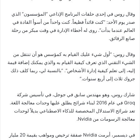
وقال روس في إحدى حلقات البرنامج الإذاعي “المؤسسون” الذي
صدر يوم الأحد: “كنت قائداً فظيعاً. كنت واحداً من أسوأ القادة في
العالم عندما بدأت”. روى له
أخطاء الإدارة في وقت مبكر من رحلة
صانع الرقائق.
وقال روس: “أول شيء عليك القيام به كمؤسس هو أن تنتقل من
الشيء التقني الذي تعرف كيفية القيام به والذي يمكنك إضافة قيمة
إليه، إلى تعلم كيفية إدارة الأشخاص”. “بالنسبة لي، ربما كلف ذلك
جروك ثلاث إلى أربع سنوات.”
شارك روس، وهو مهندس سابق في جوجل، في تأسيس شركة
Groq في عام 2016 لبناء شرائح يطلق عليها وحدات معالجة اللغة.
تعد شرائح الاستدلال المخصصة للذكاء الاصطناعي بديلاً لوحدات
معالجة الرسومات من Nvidia.
في ديسمبر، أبرمت Nvidia صفقة ترخيص ومواهب بقيمة 20 مليار