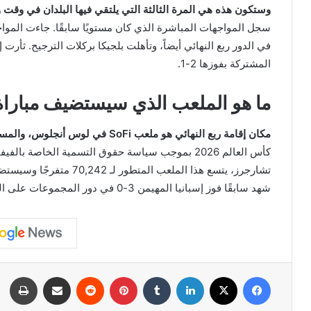
وستكون هذه هي المرة الثالثة التي يلتقي فيها البلدان في وقت 
في الدور ربع النهائي أيضاً، وتأهلت بلجيكا بركلات الترجيح. ثأرت
المشتركة بفوزها 2-1.
ما هو الملعب الذي سيستضيف مباراة ا
مكان إقامة ربع النهائي هو ملعب SoFi في لوس أنجلوس، والمسمى رسميًا باسم ملعب لوس أنجلوس
كأس العالم 2026 بموجب سياسة حقوق التسمية الخاص
تشارجرز، يتسع هذا الملعب ال
شهد سابقًا فوز إسبانيا المهيمن 3-0 في دور المجموعات على النمسا من بين مباريات أخرى.
فيسبوك
X
لينكدإن
بينتيريست
مشاركة عبر البريد
طبا