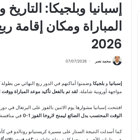
إسبانيا وبلجيكا: التاريخ
المباراة ومكان إقامة رب
2026
محمد نصر
07/07/2026
إسبانيا
و
بلجيكا
وضمنوا أماكنهم في الدور ربع النهائي من بطولة
مواجهة أوروبية شاملة.
لقد تم بالفعل تأكيد موعد المباراة ووقت ا
افتتحت إسبانيا مشوارها يوم الاثنين بالفوز على البرتغال في دور الـ6
الوقت المحتسب بدل الضائع ليمنح لاروخا الفوز 1-0
في منافسة 
هي بطولته الأخيرة، موجها كلمة وداع عاطفية: “
لقد فزت بثلاثة أل