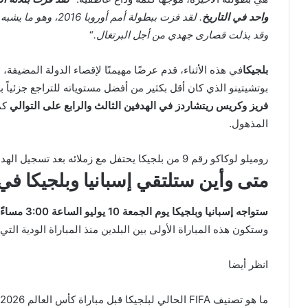
واحد في التاريخ
. لقد فزت ببطولة أمم 
وقد بذلت قصارى جهدي من أجل البرتغال.
“
بلجيكا
بوتشيتينو الذي كان أقل بكثير من أفضل مستوياته للتراجع جزئياً
فريز وكريس ريتشاردز في الهدفين الثالث والرابع على التوالي
كما
المذهول.
روميلو لوكاكو رقم 9 من بلجيكا يحتفل مع زملائه بعد تسجيل الهدف الرابع للفريق.
متى وأين ستلتقي إسبانيا وبلجيكا في 
ستواجه إسبانيا وبلجيكا يوم الجمعة 10 يوليو الساعة 3:00 مساءً بالتوقيت الشرقي
وستكون هذه المباراة الأولى بين البلدين منذ المباراة الودية التي جرت عام 2016 والتي فازت في
انظر أيضا
ما هو تصنيف FIFA الحالي لبلجيكا قبل مباراة كأس العالم 2026 أمام USMNT؟