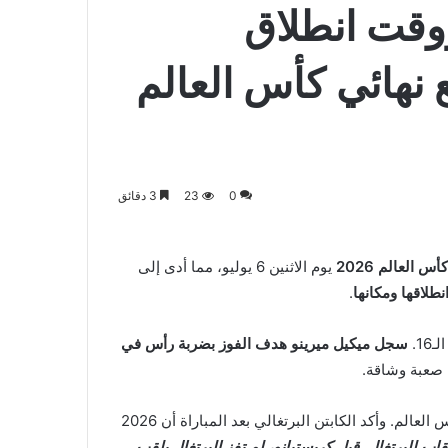
 ووقت انطلاق
ع نهائي كأس العالم
0
23
3 دقائق
كأس العالم 2026
يوم الاثنين 6 يوليو، مما أدى إلى
نطلاقها ومكانها
.
1.
سجل ميكيل ميرينو هدف الفوز بضربة رأس في
صعبة وشاقة.
كما أسدلت النتيجة الستار على مسيرة كريستيانو رونالدو في كأس العالم. وأكد الكابتن البرتغالي بعد المباراة أن 2026
قاب للبرتغال. قبل كريستيانو، لم تفز البرتغال بلقب