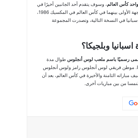
واحد
كأس العالم
، وسوف يتقدم أحد الجانبين أخيرًا في
سجل المواجهات المباشرة الذي كان مستويًا سابقًا. جاءت المواجهة الأولى بينهما في كأس العالم في المكسيك 1986،
 إسبانيا في النسخة التالية، وتصدرت المجموعة
سبانيا وبلجيكا؟
طوال مدة
ة بالفيفا. موطن فريقي لوس أنجلوس رامز ولوس أنجلوس
متطور لـ 70,242 متفرجًا وسيستضيف مباراته الثامنة والأخيرة في كأس العالم، بعد أن
عة