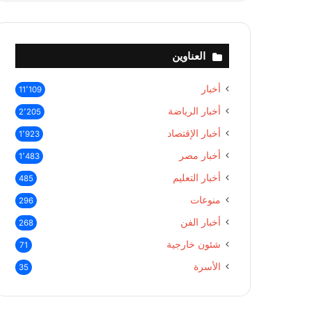
العناوين
أخبار
11٬109
أخبار الرياضة
2٬205
أخبار الإقتصاد
1٬923
أخبار مصر
1٬483
أخبار التعليم
485
منوعات
296
أخبار الفن
268
شئون خارجية
71
الأسرة
35