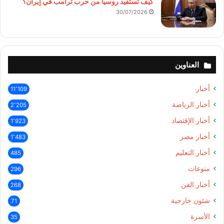
كيف تستفيد روسيا من حرب ترامب في إيران؟
30/07/2026
العناوين
أخبار
11٬109
أخبار الرياضة
2٬205
أخبار الإقتصاد
1٬923
أخبار مصر
1٬483
أخبار التعليم
485
منوعات
296
أخبار الفن
268
شئون خارجية
71
الأسرة
35