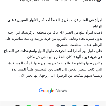
امرأة في المنام غزت بطريق الخطأ أحد أكبر الأنهار السيبيرية على
الرعام
ذهبت امرأة تبلغ من العمر 47 عامًا من منطقة إيركوتسك في رحلة
بدون سترة نجاة وهاتف بالقرب من قرية بوريت ونامت مباشرة على
الرعام عندما استلقيت لتستريح.
على طول نهر أنجارا
لقد انجرفت طوال الليل واستيقظت في الصباح
في قرية غير مألوفة:
كان الظلام والبرد في كل مكان.
وكان زوجها والشرطة والمتطوعون يبحثون عنها. لجأت المسافرة،
التي كانت تنتظر الفجر، إلى الصيادين المحليين طلباً للمساعدة،
وبمساعدتهم تمكنت من الوصول إلى زوجها. إنها بخير الآن.
فيسبوك
X
لينكدإن
بينتيريست
واتساب
مشاركة عبر البريد