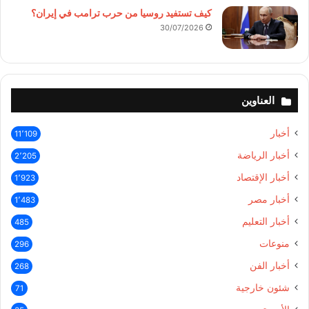
كيف تستفيد روسيا من حرب ترامب في إيران؟
30/07/2026
العناوين
أخبار
11٬109
أخبار الرياضة
2٬205
أخبار الإقتصاد
1٬923
أخبار مصر
1٬483
أخبار التعليم
485
منوعات
296
أخبار الفن
268
شئون خارجية
71