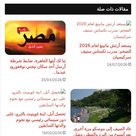
مقالات ذات صلة
يستعد آرتش مانينغ لعام 2026
الضخم: مدرب تكساس ستيف
سركيسيان
تبا لك أيتها العاهرة، ضابط شرطة
24/07/2026
أرسل أحد سكان نيجني نوفغورود
عندما…
25/04/2026
تحصل أبل، ابنة غوينيث بالترو، على
دور سينمائي رئيسي مع نجوم
والدتها السابقين
عاد الصيف إلى موسكو مرة أخرى.
19/05/2026
بعد أسبوع من البرد والمطر، وصل