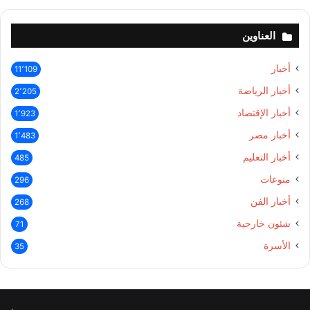
العناوين
أخبار
11٬109
أخبار الرياضة
2٬205
أخبار الإقتصاد
1٬923
أخبار مصر
1٬483
أخبار التعليم
485
منوعات
296
أخبار الفن
268
شئون خارجية
71
الأسرة
35