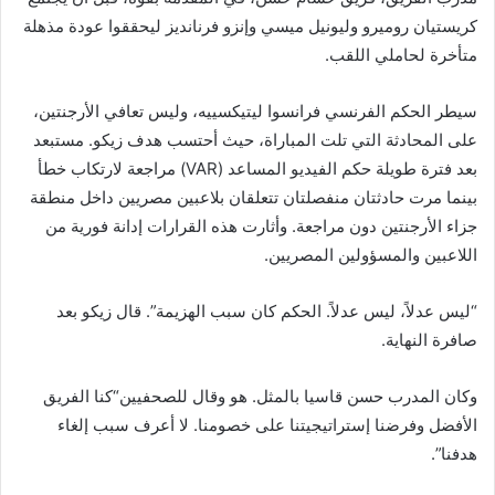
كريستيان روميرو وليونيل ميسي وإنزو فرنانديز ليحققوا عودة مذهلة
متأخرة لحاملي اللقب.
سيطر الحكم الفرنسي فرانسوا ليتيكسييه، وليس تعافي الأرجنتين،
على المحادثة التي تلت المباراة، حيث أحتسب هدف زيكو.
مستبعد
بعد فترة طويلة
حكم الفيديو المساعد (VAR
) مراجعة لارتكاب خطأ
بينما مرت حادثتان منفصلتان تتعلقان بلاعبين مصريين داخل منطقة
جزاء الأرجنتين دون مراجعة. وأثارت هذه القرارات إدانة فورية من
اللاعبين والمسؤولين المصريين.
“ليس عدلاً، ليس عدلاً. الحكم كان سبب الهزيمة”.
قال
زيكو بعد
صافرة النهاية.
وكان المدرب حسن قاسيا بالمثل. هو
وقال للصحفيين
“كنا الفريق
الأفضل وفرضنا إستراتيجيتنا على خصومنا. لا أعرف سبب إلغاء
هدفنا”.