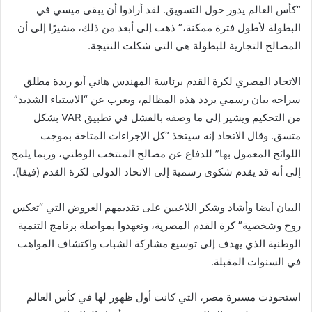
“كأس العالم يدور حول التسويق. لقد أرادوا أن يبقى ميسي في
البطولة لأطول فترة ممكنة،” ذهب إلى أبعد من ذلك، مشيرًا إلى أن
المصالح التجارية للبطولة هي التي شكلت النتيجة.
الاتحاد المصري لكرة القدم برئاسة المهندس هاني أبو ريدة
مطلق
سراحه
بيان رسمي يردد هذه المظالم، ويعرب عن “الاستياء الشديد”
من التحكيم ويشير إلى ما وصفه بالفشل في تطبيق VAR بشكل
متسق. وقال الاتحاد إنه سيتخذ “كل الإجراءات المتاحة بموجب
اللوائح المعمول بها” للدفاع عن مصالح المنتخب الوطني، وربما يلمح
إلى أنه قد يقدم شكوى رسمية إلى الاتحاد الدولي لكرة القدم (فيفا).
البيان أيضا
وأشاد
وشكر اللاعبين على تقديمهم العروض التي “تعكس
روح وشخصية” كرة القدم المصرية، وتعهدوا بمواصلة برنامج التنمية
الوطنية الذي يهدف إلى توسيع مشاركة الشباب واكتشاف المواهب
في السنوات المقبلة.
استحوذت مسيرة مصر، التي كانت أول ظهور لها في كأس العالم