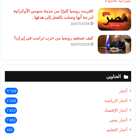
اقتربت روسيا كثيرًا من مدينة سومي الأوكرانية
لدرجة أنها وصلت بالفعل إلى هدفها…
30/07/2026
كيف تستفيد روسيا من حرب ترامب في إيران؟
30/07/2026
العناوين
أخبار
11٬109
أخبار الرياضة
2٬205
أخبار الإقتصاد
1٬923
أخبار مصر
1٬483
أخبار التعليم
485