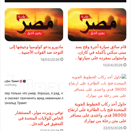
قام سائق سيارة أجرة وقح بسد
مادورو يدعو كولومبيا وجيشها إلى
مبنى سكني بأكمله في كازان،
التوحد ضد القوات الأجنبية…
واستولى بمفرده على سيارتها…
18/05/2026
10/04/2026
حاول أحد ركاب الخطوط الجوية
المتحدة فتح باب الطائرة على ارتفاع
توفي روبرت مولر، المستشار
36000 قدم، واعتدى على مسافر
الخاص للولايات المتحدة في
على متن رحلة من نيوارك
التحقيق في التدخل…
22/05/2026
27/03/2026