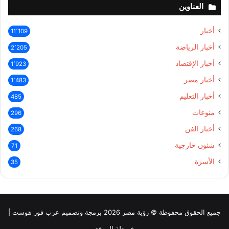
العناوين
أخبار
11٬109
أخبار الرياضة
2٬205
أخبار الإقتصاد
1٬923
أخبار مصر
1٬483
أخبار التعليم
485
منوعات
296
أخبار الفن
268
شئون خارجية
71
الأسرة
35
جميع الحقوق محفوظة © رؤية مصر 2026 برمجة وتصميم عرب فور هوست |
خريطة الموقع