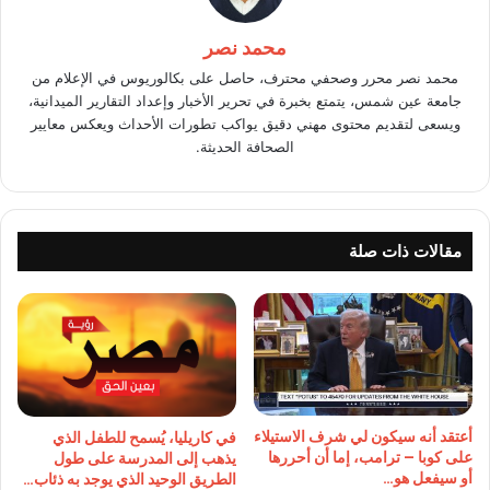
محمد نصر
محمد نصر محرر وصحفي محترف، حاصل على بكالوريوس في الإعلام من
جامعة عين شمس، يتمتع بخبرة في تحرير الأخبار وإعداد التقارير الميدانية،
ويسعى لتقديم محتوى مهني دقيق يواكب تطورات الأحداث ويعكس معايير
الصحافة الحديثة.
مقالات ذات صلة
أعتقد أنه سيكون لي شرف الاستيلاء
في كاريليا، يُسمح للطفل الذي
على كوبا – ترامب، إما أن أحررها
يذهب إلى المدرسة على طول
أو سيفعل هو…
الطريق الوحيد الذي يوجد به ذئاب…