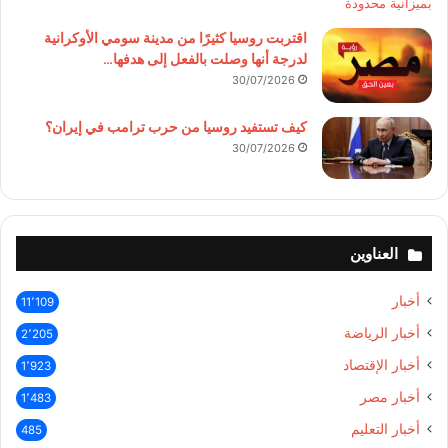
اقتربت روسيا كثيرًا من مدينة سومي الأوكرانية
لدرجة أنها وصلت بالفعل إلى هدفها…
30/07/2026
كيف تستفيد روسيا من حرب ترامب في إيران؟
30/07/2026
العناوين
أخبار
11٬109
أخبار الرياضة
2٬205
أخبار الإقتصاد
1٬923
أخبار مصر
1٬483
أخبار التعليم
485