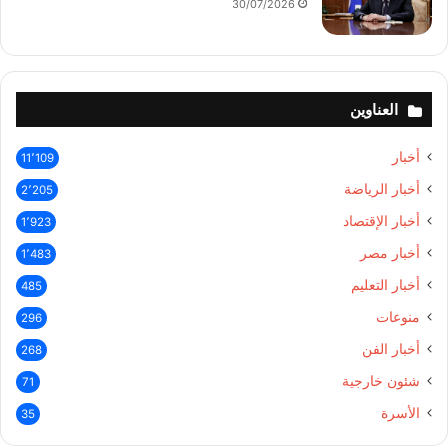
30/07/2026
العناوين
أخبار
11٬109
أخبار الرياضة
2٬205
أخبار الإقتصاد
1٬923
أخبار مصر
1٬483
أخبار التعليم
485
منوعات
296
أخبار الفن
268
شئون خارجية
71
الأسرة
35