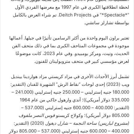
لحظة انطلاقتها الكبرى في عام 1997 مع معرضها الفردي الأول
“*Spectacle*” في Deitch Projects. تم شراء العرض بالكامل
بواسطة تشارلز ساتشي.
تعتبر براون اليوم واحدة من أكثر الرسامين تأثيرًا في جيلها. أعمالها
موجودة في مجموعات المتاحف الكبرى بما في ذلك متحف الفن
الحديث، وتيت، ومركز بومبيدو. وفي عام 2023، كانت موضوعًا
لعرض مؤسسي كبير في متحف متروبوليتان للفنون.
تشمل أبرز الأحداث الأخرى في مزاد كريستي مزاد هواردينا بينديل
ويب
(2023) إحدى لوحات “نقاط الرش” الشهيرة للفنان (التقدير:
180.000 جنيه إسترليني – 250.000 جنيه إسترليني (241.000 –
335.000 دولار أمريكي))؛ آندي وارهول
جاكي
من عام 1964
(التقدير: 400.000 – 600.000 جنيه إسترليني (537.000 –
805.000 دولار أمريكي)؛ وكولاج كريستو
قوس النصر ملفوف
(مشروع لباريس) ساحة النجمة – شارل ديغول
(2020) (التقدير:
400.000 – 600.000 جنيه إسترليني (537.000 – 805.000 دولار