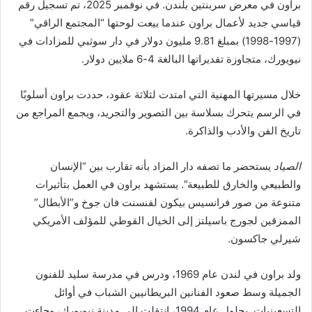
براون في معرض سربنتين بلندن. في نوفمبر 2025، تم تسجيل رقم
قياسي جديد لأعمال براون عندما بيعت لوحتها “المجتمع الراقي”
(1997-1998) بمبلغ 9.81 مليون دولار في دار سوثبي للمزادات في
نيويورك، متجاوزة تقديراتها البالغة 4-6 ملايين دولار.
خلال مسيرتها المهنية التي امتدت لثلاثة عقود، حددت براون أسلوبًا
في الرسم يتحرك بسلاسة بين التصوير والتجريد، ويجمع المراجع من
تاريخ الفن والأدب والذاكرة.
الصياد
يستحضر ما تصفه دار المزاد بأنه تقارب بين “الإنسان
والطبيعي والخارق للطبيعة”. يستشهد براون في العمل بتأثيرات
متنوعة من صور فرانسيس بيكون لفنسنت فان جوخ و”الأبطال”
الممزقين لجورج باسيلتز إلى الخيال القوطي للمؤلف الأمريكي
شيرلي جاكسون.
ولد براون في لندن عام 1969، ودرس في مدرسة سليد للفنون
الجميلة وسط صعود الفنانين البريطانيين الشباب في أوائل
التسعينيات. بحلول عام 1994، انتقلت إلى مدينة نيويورك، وجاءت