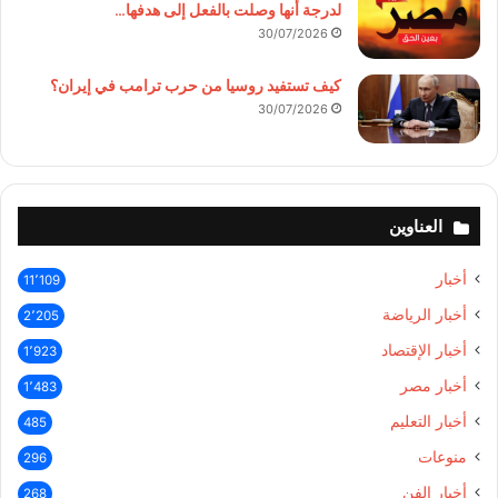
لدرجة أنها وصلت بالفعل إلى هدفها…
30/07/2026
كيف تستفيد روسيا من حرب ترامب في إيران؟
30/07/2026
العناوين
أخبار
11٬109
أخبار الرياضة
2٬205
أخبار الإقتصاد
1٬923
أخبار مصر
1٬483
أخبار التعليم
485
منوعات
296
أخبار الفن
268