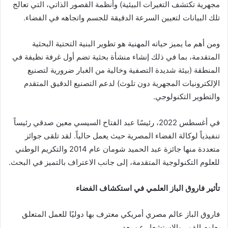
مجهرية تكتشف التغيرات البيئية) وأنظمة القصور الذاتي، التي تعالج
تلك البيانات لتعيين السرعة الدقيقة للجسم واتجاهه في الفضاء.
ومن أهم ما يميز حياته المهنية هو
تطوير
البنية التحتية البحثية
المتقدمة، بما في ذلك إنشاء منشأة بحثية تضم أول غرفة نظيفة في
المنطقة (بيئة شديدة التصفية وخالية من الغبار ضرورية لتصنيع
الإلكترونيات المجهرية دون تلوث) لدعم التصنيع الدقيق المتقدم
والتطوير التكنولوجي.
في أغسطس 2022، رئيسًا
عبد الفتاح السيسي
معين
صدقي رئيساً
تنفيذياً لوكالة الفضاء المصرية حيث يعمل حالياً. لقد
تلقى
جوائز
متعددة منها جائزة عبد الحميد شومان عام 2014 والتكريم الوطني
للعلوم التكنولوجية المتقدمة، إلى جانب الاعتراف بالتميز في البحث.
تأثير فاروق الباز العلمي في استكشاف الفضاء
فاروق الباز عالم مصري أمريكي
معترف بها
دوليًا للعمل المتعلق
بعلوم القمر والاستشعار عن بعد.