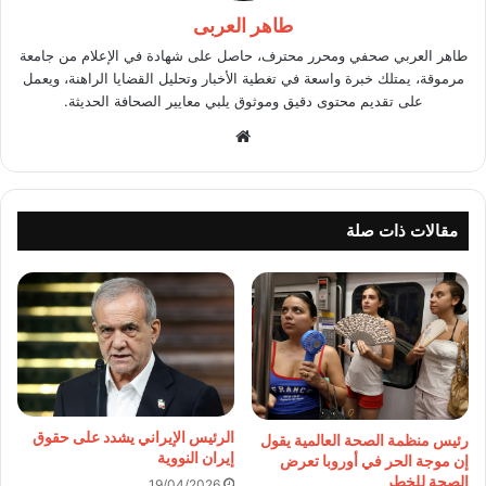
طاهر العربى
طاهر العربي صحفي ومحرر محترف، حاصل على شهادة في الإعلام من جامعة
مرموقة، يمتلك خبرة واسعة في تغطية الأخبار وتحليل القضايا الراهنة، ويعمل
على تقديم محتوى دقيق وموثوق يلبي معايير الصحافة الحديثة.
موقع
الويب
مقالات ذات صلة
الرئيس الإيراني يشدد على حقوق
رئيس منظمة الصحة العالمية يقول
إيران النووية
إن موجة الحر في أوروبا تعرض
الصحة للخطر
19/04/2026