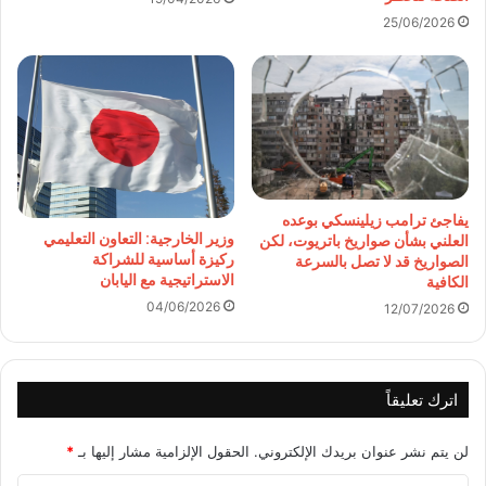
25/06/2026
يفاجئ ترامب زيلينسكي بوعده
وزير الخارجية: التعاون التعليمي
العلني بشأن صواريخ باتريوت، لكن
ركيزة أساسية للشراكة
الصواريخ قد لا تصل بالسرعة
الاستراتيجية مع اليابان
الكافية
04/06/2026
12/07/2026
اترك تعليقاً
لن يتم نشر عنوان بريدك الإلكتروني.
الحقول الإلزامية مشار إليها بـ
*