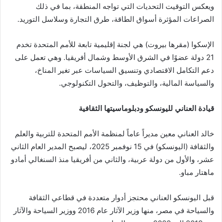
ويعكس التوقيت التحديات التي تواجه المنطقة، بما في ذلك
الصراعات المؤثرة
أسواق الطاقة،
طرق التجارة وسلاسل التوريد.
الإسكوا (مقرها بيروت) هي لجنة إقليمية تابعة للأمم المتحدة تخدم
21 دولة عضوًا في الشرق الأوسط وشمال أفريقيا. وهي تعمل على
دعم التكامل الاقتصادي وتنسيق السياسات عبر تغير المناخ،
والسياسة المالية، والتوظيف، والتحول التكنولوجي.
قيادة العناني لليونسكو ودبلوماسيتها الثقافية
خالد العناني
معين
مديراً عاماً لمنظمة الأمم المتحدة للتربية والعلم
والثقافة (اليونسكو) في 15 نوفمبر 2025، ليصبح المدير العام الثاني
عشر، والأول من دولة عربية، والثاني من أفريقيا منذ السنغالي أمادو
ماهتار مباو.
قبل اليونسكو العناني
محتجز
أدوار متعددة في قطاعي الثقافة
والسياحة في مصر، منها وزير الآثار عام 2016 ووزير السياحة والآثار