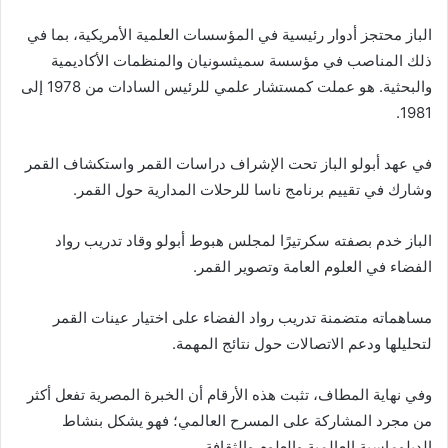
الباز
محتجز
أدوار رئيسية في المؤسسات العلمية الأمريكية، بما في
ذلك المناصب في مؤسسة سميثسونيان والمنظمات الأكاديمية
والبحثية. هو
عملت
كمستشار علمي للرئيس السادات من 1978 إلى
1981.
في عهد أبولو الباز
تحت الإشراف
دراسات القمر واستكشاف القمر
وشارك في تقييم برنامج ناسا للرحلات المدارية حول القمر.
الباز
خدم
بصفته سكرتيرًا لمجلس هبوط أبولو وقاد تدريب رواد
الفضاء في العلوم العامة وتصوير القمر.
مساهماته
متضمنة
تدريب رواد الفضاء على اختيار عينات القمر
لتحليلها ودعم الاتصالات حول نتائج المهمة.
وفي نهاية المطاف، تثبت هذه الأرقام أن الخبرة المصرية تفعل أكثر
من مجرد المشاركة على المسرح العالمي؛ فهو يشكل بنشاط
الدبلوماسية العالمية والعلوم والثقافة.