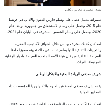
مصدر الصورة: العربي ويكلي
تمييزاته
يشمل
حصل على وسام فارس الفنون والآداب في فرنسا
عام 2015، وحصل على وسام الاستحقاق من جمهورية بولندا عام
2020، وحصل على وسام الشمس المشرقة في اليابان عام 2021.
لقد كان كذلك
معترف بها
من خلال الجوائز الأكاديمية الفخرية
والتعيينات الثقافية الدبلوماسية، بما في ذلك تعيينه سفيرًا خاصًا
للسياحة الثقافية من قبل هيئة الأمم المتحدة للسياحة وأدوار الرعاية
المرتبطة بالتراث.
شريف صدقي الريادة البحثية والابتكار الوطني
يقدم شريف صدقي لمحة عن العلوم والتكنولوجيا للمؤسسات ذات
المعايير الدولية.
لقد كان
وُلِدّ
تولى منصب الرئاسة في القاهرة في ديسمبر 1969،