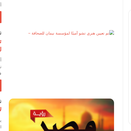
أ
ت
ل
أ
ت
ف
ل
ي
ا