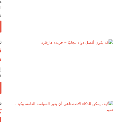
ه
ا
و
ق
ه
إ
ف
ك
ا