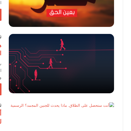
ا
ه
ا
س
ا
و
أ
ل