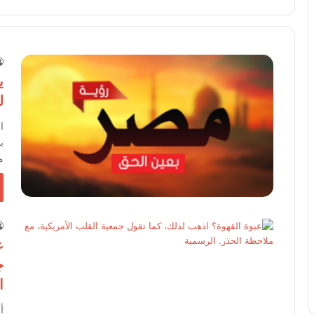
ي
ل
ا
ب
م
ع
ج
ا
أ