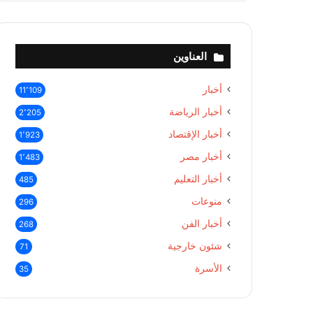
العناوين
أخبار
11٬109
أخبار الرياضة
2٬205
أخبار الإقتصاد
1٬923
أخبار مصر
1٬483
أخبار التعليم
485
منوعات
296
أخبار الفن
268
شئون خارجية
71
الأسرة
35