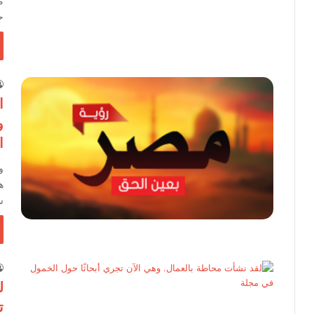
م
ح
ا
و
ا
و
ه
س
ل
ت