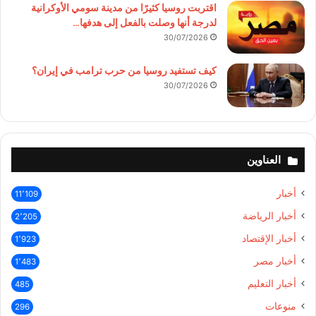
اقتربت روسيا كثيرًا من مدينة سومي الأوكرانية
لدرجة أنها وصلت بالفعل إلى هدفها…
30/07/2026
كيف تستفيد روسيا من حرب ترامب في إيران؟
30/07/2026
العناوين
أخبار
11٬109
أخبار الرياضة
2٬205
أخبار الإقتصاد
1٬923
أخبار مصر
1٬483
أخبار التعليم
485
منوعات
296