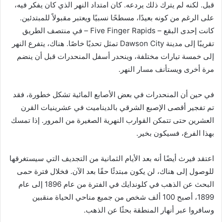
قبل. لكنه لم يترك ذلك يردعه. كان امتداد النهر الذي كان يفكر فيه،
على الرغم من كونه بعيدًا، مسطحًا نسبيًا ويعتبر مقبولاً للمبتدئين.
كانت إحدى البقع – Five Finger Rapids – في منتصف الطريق
تقريبًا إلى مدينة Dawson City تمثل تحديًا خاصًا. هناك، يتفرع النهر
إلى خمسة تيارات مختلفة، وينحدر أسفل المنحدرات قبل أن ينضم
مرة أخرى ويستأنف مسار النهر.
في حين أن المنحدرات في بعض الأصابع المائية تشكل خطورة، فقد
تم تفجير أقصى الإصبع الشرقي بالديناميت في عشرينيات القرن
العشرين حتى تتمكن القوارب النهرية الصغيرة من المرور. إذا تمسك
بهذا الفرع، فسيكون بخير.
اعتقد فيرث أيضًا أنه بعد الأيام الثمانية من التجديف التي سيستغرقها
للوصول إلى هناك، لن يكون مبتدئًا حقًا بعد الآن. فخلال فترة حمى
البحث عن الذهب في كلوندايك في الفترة من عام 1896 إلى عام
1899، أصبح 100 ألف شخص من جميع مناحي الحياة منقبين
وسافروا عبر أنهار المنطقة بحثًا عن الذهب.