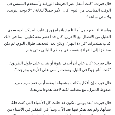
قال فيرث: “كنت أتنقل عبر الخريطة الورقية وأستخدم الشمس في
الوقت المناسب من اليوم. كان الأمر جميلاً للغاية”. “لا يوجد إنترنت،
ولا حتى ساعة.”
وباستثناء بضع جمل أو التلويح باتجاه زورق عابر، لم يكن لديه سوى
القليل من الاتصال مع الآخرين. كان قد أحضر معه كتابين، بما في ذلك
كتاب هيلدبراند “قراءة النهر”، ولكن بعد التجديف طوال اليوم، لم يكن
مضطرًا إلى القراءة بنفسه في معظم الليالي حتى ينام.
قال فيرث: “كان علي أن أجدف بقوة أو بثبات على طول الطريق”.
“كنت أنام جيدًا في الليل. وضعت رأسي على الأرض، وخرجت”.
قال فيرث إن أفكاره كانت مشغولة لبضعة أيام، فقد حزم جميع
ضغوط المنزل، مع معداته. لكنه لاحظ هدوءا تدريجيا.
قال فيرث: “بعد يومين، تكون قد حللت كل الأشياء التي كنت قلقًا
بشأنها، ولم تعد تفكر فيها بعد الآن. وتبدأ في التفكير في الأشياء من