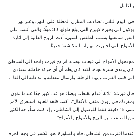
بالكامل.
في اليوم الثاني، تضاءلت المنازل المطلة على النهر، وعبر نهر
يوكون إلى بحيرة لابيرج التي يبلغ طولها 30 ميلًا، والتي أثبتت على
الفور سمعتها بسبب الطقس السيئ. أدت الرياح العاتية إلى إثارة
الأمواج التي اختبرت مهاراته المكتشفة حديثًا.
مع تحول الأمواج إلى قبعات بيضاء، انزعج فيرث واتجه إلى الشاطئ.
كان يرتدي سترة نجاة، لكنه كان يعلم أن أي حركة خاطئة ستؤدي
إلى قلب القارب وإنهاء الرحلة، وإرسال معداته وإمداداته إلى القاع.
قال فيرث: “ثلاثة أقدام بقبعات بيضاء هو عدد كبير جدًا عندما تكون
بمفردك في زورق مثقل بالأثقال”. “كنت قلقة للغاية. استغرق الأمر
مني 15 دقيقة فقط للوصول إلى الشاطئ، وإلا كنت سأواجه الكثير
من المتاعب بين الريح والأمواج والأمواج”.
عندما اقترب من الشاطئ، قام بالمناورة نحو الكسر في وجه الجرف