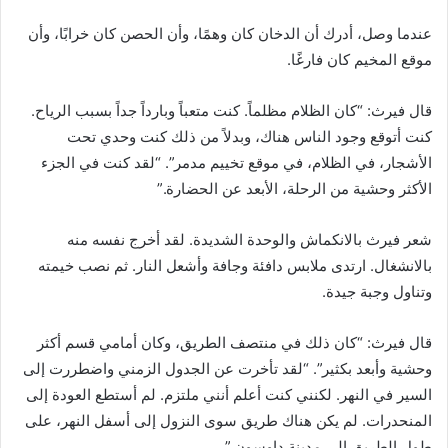
عندما وصل، أدرك أن الدخان كان وهمًا، وأن الحصن كان خرابًا، وأن
موقع المخيم كان فارغًا.
قال فيرث: “كان الظلام مظلماً. كنت متعباً وبارداً جداً بسبب الرياح.
كنت أتوقع وجود الناس هناك، وبدلاً من ذلك كنت وحدي تحت
الأشجار، في الظلام، في موقع تخييم مدمر”. “لقد كنت في الجزء
الأكثر وحشية من الرحلة، الأبعد عن الحضارة.”
شعر فيرث بالانكماش والوحدة الشديدة. لقد أخرج نفسه منه
بالانشغال. ارتدى ملابس دافئة وجافة وأشعل النار. ثم نصب خيمته
وتناول وجبة جيدة.
قال فيرث: “كان ذلك في منتصف الطريق، وكان أمامي قسم أكثر
وحشية وأبعد بكثير”. “لقد تأخرت عن الجدول الزمني واضطررت إلى
السير في النهر. لكنني كنت أعلم أنني ملتزم. لم أستطع العودة إلى
المنحدرات. لم يكن هناك طريق سوى النزول إلى أسفل النهر، على
طول الطريق إلى مدينة داوسون.”