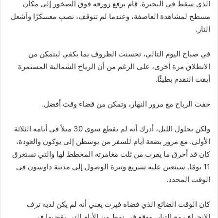
الذي سقط في البحيرة. قام برفع زورقه فوق الصخور إلى مكان
مسطح لمشاهدة العاصفة، وعندما لم تتوقف، نصب معسكرًا وأشعل
النار.
في صباح اليوم التالي، تحسنت الظروف بما يكفي ليتمكن من
الانطلاق مرة أخرى، على الرغم من أن الرياح الشمالية المستمرة
أبقت التقدم بطيئًا.
خفت الرياح مع مرور النهار، وتمكن من قضاء وقت أفضل.
ولكن بحلول الليل، أدرك أنه لم يقطع سوى 30 ميلاً في أيامه الثلاثة
الأولى. مع مرور بضعة أيام للسفر من بوسطن إلى يوكون والعودة،
كان قد أحرق ما يقرب من ثلث مغامرته المخطط لها والتي تستغرق
11 يومًا. سيتعين عليه تسريع وتيرة الوصول إلى مدينة داوسون في
الوقت المحدد.
كان الوقت الضائع الذي قضاه فيرث يعني أنه لم يكن لديه ترف
الانجراف مع التيار، ووقع في نمط من الأيام التي يقضيها في