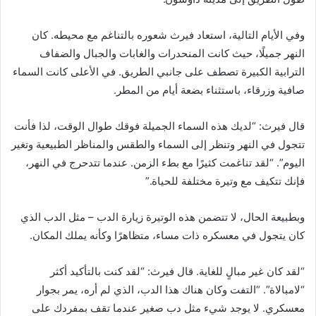
وفي الأيام التالية، استعاد فيرث شعوره بالتناغم مع محيطه. كان
النهر جميلًا، حيث كانت المنحدرات والغابات والجبال والضفاف
الترابية الكبيرة تصطف على جانبي الطريق. في الأعلى كانت السماء
صافية وزرقاء، باستثناء بضعة أيام من المطر.
قال فيرث: “لديك هذه السماء الجميلة فوقك طوال الوقت، لذا فأنت
تتجول في النهر وتنظر إلى السماء والطقس والمناظر الطبيعية وتغير
اليوم”. “لقد تناغمت كثيرًا مع بطء الزمن. عندما تتدحرج في النهر،
فإنك تتكيف مع وتيرة مختلفة للحياة.”
وبطبيعة الحال، لا تتضمن هذه الوتيرة زيارة الدب – مثل الدب الذي
كان يتجول في معسكره ذات مساء، متظاهرًا وكأنه يملك المكان.
“لقد كان غير مبالٍ للغاية. قال فيرث: “لقد كنت بالتأكيد أكثر
“لامبالاة”. “التفت وكان هناك هذا الدب، الذي لم أره، يمر بجوار
معسكري. لا يوجد شيء مثل دب صغير عندما تقف بمفردك على