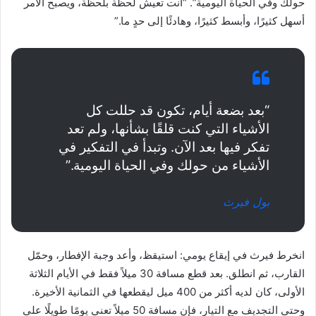
حولك وفي الحياة اليومية”. “أنت تعيش لحظة بلحظة، ويصبح الأمر
أسهل كثيرًا، وأبسط كثيرًا، وهادئًا إلى حدٍ ما.”
“بعد بضعة أيام، تكون قد حللت كل
الأشياء التي كنت قلقًا بشأنها، ولم تعد
تفكر فيها بعد الآن. وتبدأ في التفكير في
الأشياء من حولك وفي الحياة اليومية.”
بول فيرث
انخرط فيرث في إيقاع يومي: استيقظ، وأعد وجبة الإفطار، وحمّل
القارب، ثم انطلق. بعد قطع مسافة 30 ميلاً فقط في الأيام الثلاثة
الأولى، كان لديه أكثر من 400 ميل ليقطعها في الثمانية الأخيرة.
وحتى التجديف مع التيار، فإن مسافة 50 ميلاً تعني يومًا طويلًا على