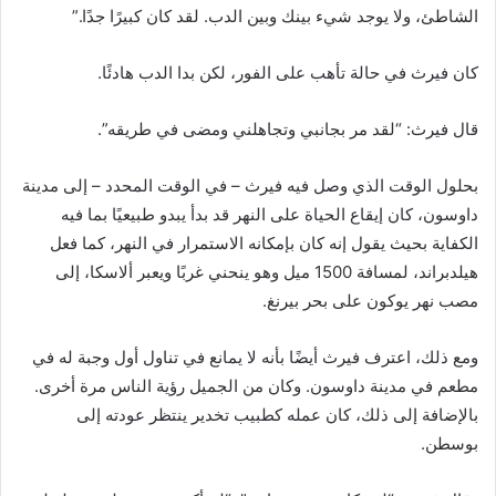
الشاطئ، ولا يوجد شيء بينك وبين الدب. لقد كان كبيرًا جدًا.”
كان فيرث في حالة تأهب على الفور، لكن بدا الدب هادئًا.
قال فيرث: “لقد مر بجانبي وتجاهلني ومضى في طريقه”.
بحلول الوقت الذي وصل فيه فيرث – في الوقت المحدد – إلى مدينة
داوسون، كان إيقاع الحياة على النهر قد بدأ يبدو طبيعيًا بما فيه
الكفاية بحيث يقول إنه كان بإمكانه الاستمرار في النهر، كما فعل
هيلدبراند، لمسافة 1500 ميل وهو ينحني غربًا ويعبر ألاسكا، إلى
مصب نهر يوكون على بحر بيرنغ.
ومع ذلك، اعترف فيرث أيضًا بأنه لا يمانع في تناول أول وجبة له في
مطعم في مدينة داوسون. وكان من الجميل رؤية الناس مرة أخرى.
بالإضافة إلى ذلك، كان عمله كطبيب تخدير ينتظر عودته إلى
بوسطن.