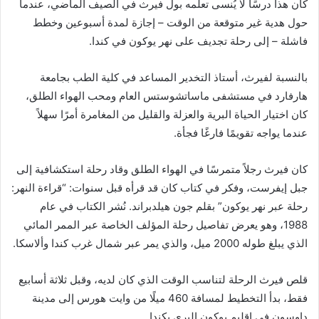
كان هذا درسًا لا يُنسى تعلمه بول فيرث في الصيف الماضي، عندما
حول هدية غير متوقعة من الوقت – إجازة لمدة أسبوعين وخطط
فاشلة – إلى رحلة تجديف على نهر يوكون في كندا.
بالنسبة لفيرث، أستاذ التخدير المساعد في كلية الطب بجامعة
هارفارد في مستشفى ماساتشوستس العام ومحب الهواء الطلق،
كان اختيار الحياة البرية والعزلة والقليل من المغامرة أمرًا سهلاً
عندما يواجه تقويمًا فارغًا فجأة.
كان فيرث رجلاً متمرسًا في الهواء الطلق وقاد رحلة استكشافية إلى
جبل إيفرست، وفكر في كتاب كان قد قرأه قبل سنوات: “قراءة النهر:
رحلة عبر نهر يوكون” بقلم جون هيلدبراند. نُشر الكتاب في عام
1988، وهو يعرض تفاصيل رحلة المؤلف الخاصة عبر الممر المائي
الذي يبلغ طوله 2000 ميل، والذي يمر عبر شمال غرب كندا وألاسكا.
قلص فيرث الرحلة لتناسب الوقت الذي كان لديه، وقبل ثلاثة أسابيع
فقط، بدأ التخطيط لمسافة 460 ميلًا من وايت هورس إلى مدينة
داوسون في إقليم يوكون البري بكندا.