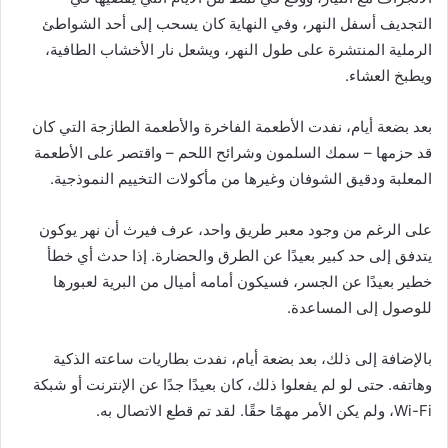
التجديف أسفل النهر، وفي النهاية كان يسحب إلى أحد الشواطئ
الرملية المنتشرة على طول النهر، ويشعل نار الأخشاب الطافية،
ويطبخ العشاء.
بعد بضعة أيام، نفدت الأطعمة الفاخرة والأطعمة الطازجة التي كان
قد حزمها – سمك السلمون وشرائح اللحم – واقتصر على الأطعمة
المعلبة ودقيق الشوفان وغيرها من مأكولات التخييم النموذجية.
على الرغم من وجود معبر طريق واحد، عرف فيرث أن نهر يوكون
يتدفق إلى حد كبير بعيدًا عن الطرق والحضارة. إذا حدث أي خطأ
خطير بعيدًا عن الجسر، فسيكون أمامه أميال من البرية لعبورها
للوصول إلى المساعدة.
بالإضافة إلى ذلك، بعد بضعة أيام، نفدت بطاريات ساعته الذكية
وهاتفه. حتى لو لم يفعلوا ذلك، كان بعيدًا جدًا عن الإنترنت أو شبكة
Wi-Fi، ولم يكن الأمر مهمًا حقًا. لقد تم قطع الاتصال به.