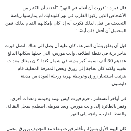
قال فيرث: “قررت أن أتعلم في النهر”. “أعتقد أن الكثير من
الأشخاص الذين ركبوا القارب في نهر كلوندايك لم يمارسوا رياضة
التجديف من قبل، لذلك فكرت أنه إذا كان بإمكانهم القيام بذلك، فمن
المحتمل أن أفعل ذلك أيضًا.”
قبل أن يقلق بشأن السرعة، كان عليه أن يصل إلى هناك. اتصل فيرث
بتاجر برية في نقطة انطلاقه، وايت هورس، التي جعلها سكانها البالغ
عددهم 30 ألف نسمة أكبر مدينة في شمال كندا. كان يمتلك معدات
تخييم ولكنه كان بحاجة إلى زورق وبعض المعرفة المحلية. قام
بترتيب استئجار زورق وخريطة نهرية ورحلة العودة من مدينة
داوسون.
في أواخر أغسطس، حزم فيرث كيس نومه وخيمته ومعدات أخرى،
وقفز بالطائرة إلى وايت هورس. وبعد هبوطه، اصطدم بمحل البقالة،
والتقط القارب، واتجه إلى النهر.
كان اليوم الأول يسيرًا، وتأقلم فيرث ببطء مع التجديف بزورق محمل