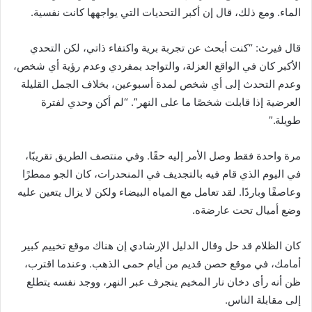
الماء. ومع ذلك، قال إن أكبر التحديات التي يواجهها كانت نفسية.
قال فيرث: “كنت أبحث عن تجربة برية واكتفاء ذاتي، لكن التحدي
الأكبر كان في الواقع العزلة، والتواجد بمفردي وعدم رؤية أي شخص،
وعدم التحدث إلى أي شخص لمدة أسبوعين، بخلاف الجمل القليلة
العرضية إذا قابلت شخصًا ما على النهر”. “لم أكن وحدي لفترة
طويلة.”
مرة واحدة فقط وصل الأمر إليه حقًا. وفي منتصف الطريق تقريبًا،
في اليوم الذي قام فيه بالتجديف في المنحدرات، كان الجو ممطرًا
وعاصفًا وباردًا. لقد تعامل مع المياه البيضاء ولكن لا يزال يتعين عليه
وضع أميال تحت عارضةه.
كان الظلام قد حل وقال الدليل الإرشادي إن هناك موقع تخييم كبير
أمامك، في موقع حصن قديم من أيام حمى الذهب. وعندما اقترب،
ظن أنه رأى دخان نار المخيم ينجرف عبر النهر، ووجد نفسه يتطلع
إلى مقابلة الناس.